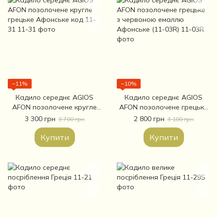
−11%
−10%
Кадило середнє AGIOS
Кадило середнє AGIOS
AFON позолочене кругле
AFON позолочене грецьке
грецьке Афонське код 11-
з червоною емаллю
3 300 грн
2 800 грн
3 700 грн
3 100 грн
31
Афонське (11-03R)
Купити
Купити