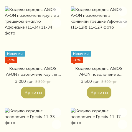
Новинка
Новинка
−9%
−8%
Кадило середнє AGIOS
Кадило середнє AGIOS
AFON позолочене кругле з
AFON позолочене з
грецькою емаллю
камінням грецьке Афонське
3 000 грн
3 500 грн
3 300 грн
3 800 грн
Афонське (11-34)
(11-12R)
Купити
Купити