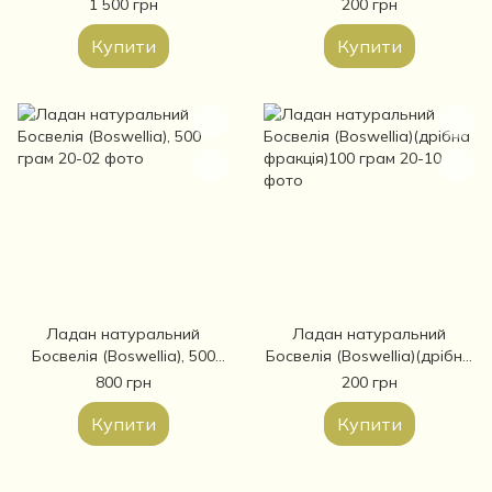
сорт, 1кг
грам
1 500 грн
200 грн
Купити
Купити
Ладан натуральний
Ладан натуральний
Босвелія (Boswellia), 500
Босвелія (Boswellia)(дрібна
грам
фракція)100 грам
800 грн
200 грн
Купити
Купити