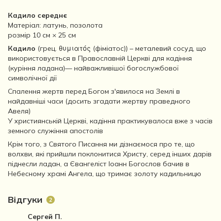
Кадило середнє
Матеріал: латунь, позолота
розмір 10 см × 25 см
Кадило
(грец. θυμιατός (фіміатос)) – металевий сосуд, що
використовується в Православній Церкві для кадіння
(куріння ладана)— найважливішої богослужбової
символічної дії
Спалення жертв перед Богом з'явилося на Землі в
найдавніші часи (досить згадати жертву праведного
Авеля)
У християнській Церкві, кадіння практикувалося вже з часів
земного служіння апостолів
Крім того, з Святого Писання ми дізнаємося про те, що
волхви, які прийшли поклонитися Христу, серед інших дарів
піднесли ладан, а Євангеліст Іоанн Богослов бачив в
Небесному храмі Ангела, що тримає золоту кадильницю
Відгуки
2
Сергей П.