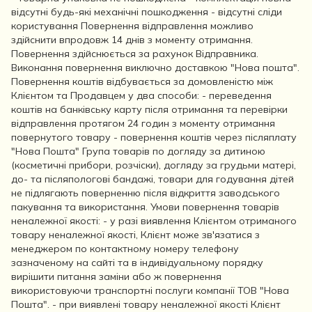
відсутні будь-які механічні пошкодження - відсутні сліди
користування Повернення відправлення можливо
здійснити впродовж 14 днів з моменту отримання.
Повернення здійснюється за рахунок Відправника.
Виконання повернення виключно доставкою "Нова пошта".
Повернення коштів відбувається за домовленістю між
Клієнтом та Продавцем у два способи: - переведення
коштів на банківську карту після отримання та перевірки
відправлення протягом 24 годин з моменту отримання
повернутого товару - повернення коштів через післяплату
"Нова Пошта" Група товарів по догляду за дитиною
(косметичні прибори, розчіски), догляду за грудьми матері,
до- та післяпологові бандажі, товари для годування дітей
не підлягають поверненню після відкриття заводського
пакування та використання. Умови повернення товарів
неналежної якості: - у разі виявлення Клієнтом отриманого
товару неналежної якості, Клієнт може зв'язатися з
менеджером по контактному номеру телефону
зазначеному на сайті та в індивідуальному порядку
вирішити питання заміни або ж повернення
використовуючи транспортні послуги компанії ТОВ "Нова
Пошта". - при виявлені товару неналежної якості Клієнт