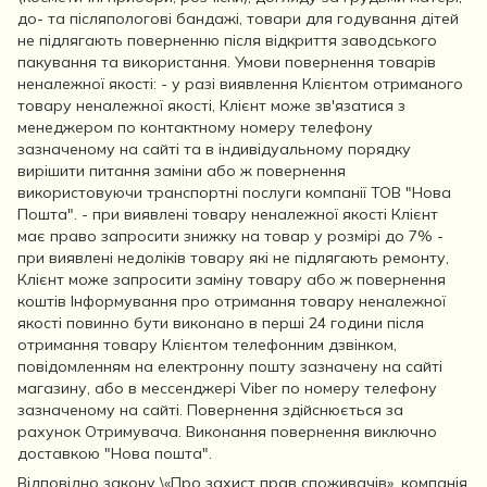
до- та післяпологові бандажі, товари для годування дітей
не підлягають поверненню після відкриття заводського
пакування та використання. Умови повернення товарів
неналежної якості: - у разі виявлення Клієнтом отриманого
товару неналежної якості, Клієнт може зв'язатися з
менеджером по контактному номеру телефону
зазначеному на сайті та в індивідуальному порядку
вирішити питання заміни або ж повернення
використовуючи транспортні послуги компанії ТОВ "Нова
Пошта". - при виявлені товару неналежної якості Клієнт
має право запросити знижку на товар у розмірі до 7% -
при виявлені недоліків товару які не підлягають ремонту,
Клієнт може запросити заміну товару або ж повернення
коштів Інформування про отримання товару неналежної
якості повинно бути виконано в перші 24 години після
отримання товару Клієнтом телефонним дзвінком,
повідомленням на електронну пошту зазначену на сайті
магазину, або в мессенджері Viber по номеру телефону
зазначеному на сайті. Повернення здійснюється за
рахунок Отримувача. Виконання повернення виключно
доставкою "Нова пошта".
Відповідно закону
\«Про захист прав споживачів»
, компанія