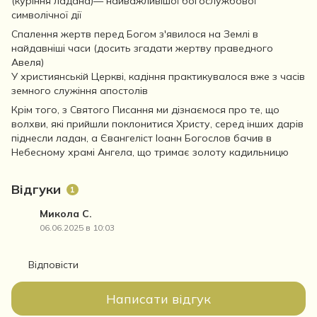
(куріння ладана)— найважливішої богослужбової
символічної дії
Спалення жертв перед Богом з'явилося на Землі в
найдавніші часи (досить згадати жертву праведного
Авеля)
У християнській Церкві, кадіння практикувалося вже з часів
земного служіння апостолів
Крім того, з Святого Писання ми дізнаємося про те, що
волхви, які прийшли поклонитися Христу, серед інших дарів
піднесли ладан, а Євангеліст Іоанн Богослов бачив в
Небесному храмі Ангела, що тримає золоту кадильницю
Відгуки
1
Микола С.
06.06.2025 в 10:03
Відповісти
Написати відгук