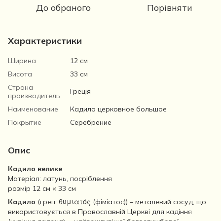
До обраного
Порівняти
Характеристики
Ширина
12 см
Висота
33 см
Страна
Греція
производитель
Наименование
Кадило церковное большое
Покрытие
Серебрение
Опис
Кадило велике
Матеріал: латунь, посріблення
розмір 12 см × 33 см
Кадило
(грец. θυμιατός (фіміатос)) – металевий сосуд, що
використовується в Православній Церкві для кадіння