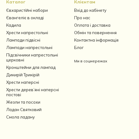
Каталог
Клієнтам
Євхаристійні набори
Вхід до кабінету
Євангеліє в окладі
Про нас
Кадила
Оплата і доставка
Хрести напрестольні
Обмін та повернення
Лампади підвісні
Контактна інформація
Лампади напрестольні
Блог
Підсвічники напрестольні
церковні
Ми в соцмережах
Кронштейни для лампад
Дикирій Трикірій
Хрести наперсні
Хрести дерев’яні наперсні
постові
Жезли та посохи
Ладан Святковий
Смола ладану