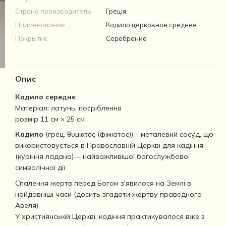
Страна производитель
Греція
Наименование
Кадило церковное среднее
Покрытие
Серебрение
Опис
Кадило середнє
Матеріал: латунь, посріблення
розмір 11 см × 25 см
Кадило
(грец. θυμιατός (фіміатос)) – металевий сосуд, що
використовується в Православній Церкві для кадіння
(куріння ладана)— найважливішої богослужбової
символічної дії
Спалення жертв перед Богом з'явилося на Землі в
найдавніші часи (досить згадати жертву праведного
Авеля)
У християнській Церкві, кадіння практикувалося вже з