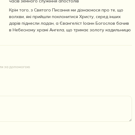
часів земного служіння апостолів
Крім того, з Святого Писання ми дізнаємося про те, що
волхви, які прийшли поклонитися Христу, серед інших
дарів піднесли ладан, а Євангеліст Іоанн Богослов бачив
в Небесному храмі Ангела, що тримає золоту кадильницю
йти за допомогою