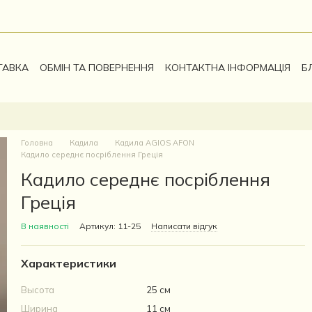
ТАВКА
ОБМІН ТА ПОВЕРНЕННЯ
КОНТАКТНА ІНФОРМАЦІЯ
Б
Головна
Кадила
Кадила AGIOS AFON
Кадило середнє посріблення Греція
Кадило середнє посріблення
Греція
В наявності
Артикул: 11-25
Написати відгук
Характеристики
Высота
25 см
Ширина
11 см