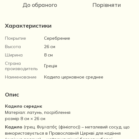
До обраного
Порівняти
Характеристики
Покрытие
Серебрение
Высота
26 см
Ширина
8 см
Страна
Греція
производитель
Наименование
Кадило церковное среднее
Опис
Кадило середнє
Матеріал: латунь, посріблення
розмір 8 см × 26 см
Кадило
(грец. θυμιατός (фіміатос)) – металевий сосуд, що
використовується в Православній Церкві для кадіння