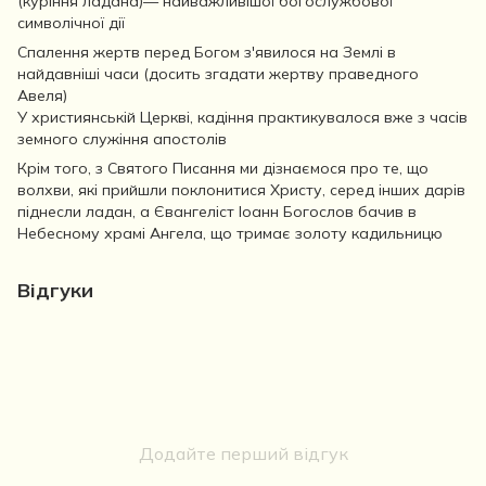
(куріння ладана)— найважливішої богослужбової
символічної дії
Спалення жертв перед Богом з'явилося на Землі в
найдавніші часи (досить згадати жертву праведного
Авеля)
У християнській Церкві, кадіння практикувалося вже з часів
земного служіння апостолів
Крім того, з Святого Писання ми дізнаємося про те, що
волхви, які прийшли поклонитися Христу, серед інших дарів
піднесли ладан, а Євангеліст Іоанн Богослов бачив в
Небесному храмі Ангела, що тримає золоту кадильницю
Відгуки
Додайте перший відгук