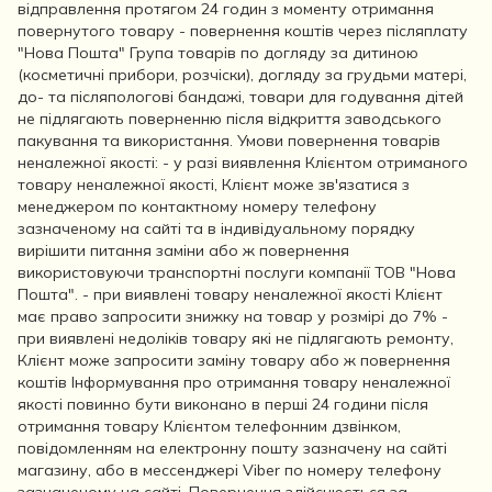
відправлення протягом 24 годин з моменту отримання
повернутого товару - повернення коштів через післяплату
"Нова Пошта" Група товарів по догляду за дитиною
(косметичні прибори, розчіски), догляду за грудьми матері,
до- та післяпологові бандажі, товари для годування дітей
не підлягають поверненню після відкриття заводського
пакування та використання. Умови повернення товарів
неналежної якості: - у разі виявлення Клієнтом отриманого
товару неналежної якості, Клієнт може зв'язатися з
менеджером по контактному номеру телефону
зазначеному на сайті та в індивідуальному порядку
вирішити питання заміни або ж повернення
використовуючи транспортні послуги компанії ТОВ "Нова
Пошта". - при виявлені товару неналежної якості Клієнт
має право запросити знижку на товар у розмірі до 7% -
при виявлені недоліків товару які не підлягають ремонту,
Клієнт може запросити заміну товару або ж повернення
коштів Інформування про отримання товару неналежної
якості повинно бути виконано в перші 24 години після
отримання товару Клієнтом телефонним дзвінком,
повідомленням на електронну пошту зазначену на сайті
магазину, або в мессенджері Viber по номеру телефону
зазначеному на сайті. Повернення здійснюється за