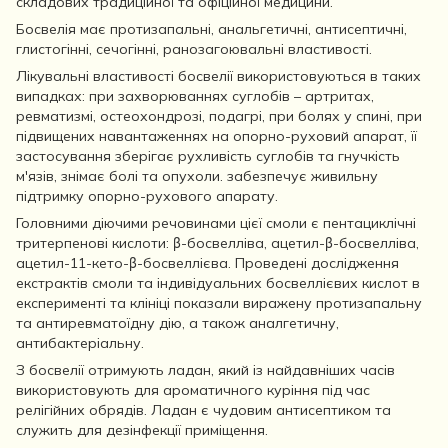
складових традиційної та офіційної медицини.
Босвелія має протизапальні, анальгетичні, антисептичні,
глистогінні, сечогінні, ранозагоювальні властивості.
Лікувальні властивості босвелії використовуються в таких
випадках: при захворюваннях суглобів – артритах,
ревматизмі, остеохондрозі, подагрі, при болях у спині, при
підвищених навантаженнях на опорно-руховий апарат, її
застосування зберігає рухливість суглобів та гнучкість
м'язів, знімає болі та опухоли. забезпечує живильну
підтримку опорно-рухового апарату.
Головними діючими речовинами цієї смоли є пентациклічні
тритерпенові кислоти: β-босвелліва, ацетил-β-босвелліва,
ацетил-11-кето-β-босвеллієва. Проведені дослідження
екстрактів смоли та індивідуальних босвеллієвих кислот в
експерименті та клініці показали виражену протизапальну
та антиревматоїдну дію, а також аналгетичну,
антибактеріальну.
З босвелії отримують ладан, який із найдавніших часів
використовують для ароматичного куріння під час
релігійних обрядів. Ладан є чудовим антисептиком та
служить для дезінфекції приміщення.