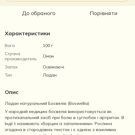
До обраного
Порівняти
Характеристики
Вага
100 г
Страна
Оман
производитель
Запах
Освіжаючі
Тип
Ладан
Опис
Ладан натуральний Босвелія (Boswellia)
У народній медицині босвелія використовується як
протизапальний засіб при болю в суглобах і артритах. В
Індії її називають «борцем із запаленнями». Рослина
згадана в стародавніх текстах і є однією з важливих