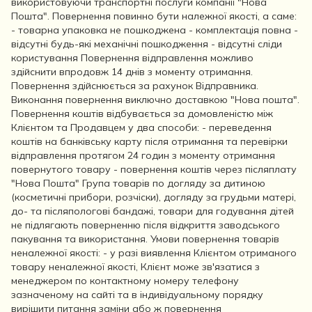
використовуючи транспортні послуги компанії "Нова
Пошта". Повернення повинно бути належної якості, а саме:
- товарна упаковка не пошкоджена - комплектація повна -
відсутні будь-які механічні пошкодження - відсутні сліди
користування Повернення відправлення можливо
здійснити впродовж 14 днів з моменту отримання.
Повернення здійснюється за рахунок Відправника.
Виконання повернення виключно доставкою "Нова пошта".
Повернення коштів відбувається за домовленістю між
Клієнтом та Продавцем у два способи: - переведення
коштів на банківську карту після отримання та перевірки
відправлення протягом 24 годин з моменту отримання
повернутого товару - повернення коштів через післяплату
"Нова Пошта" Група товарів по догляду за дитиною
(косметичні прибори, розчіски), догляду за грудьми матері,
до- та післяпологові бандажі, товари для годування дітей
не підлягають поверненню після відкриття заводського
пакування та використання. Умови повернення товарів
неналежної якості: - у разі виявлення Клієнтом отриманого
товару неналежної якості, Клієнт може зв'язатися з
менеджером по контактному номеру телефону
зазначеному на сайті та в індивідуальному порядку
вирішити питання заміни або ж повернення