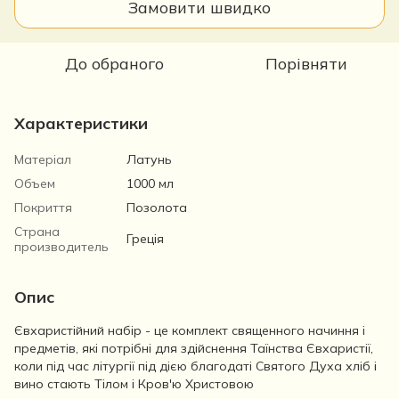
Замовити швидко
До обраного
Порівняти
Характеристики
Матеріал
Латунь
Объем
1000 мл
Покриття
Позолота
Страна
Греція
производитель
Опис
Євхаристійний набір - це комплект священного начиння і
предметів, які потрібні для здійснення Таїнства Євхаристії,
коли під час літургії під дією благодаті Святого Духа хліб і
вино стають Тілом і Кров'ю Христовою