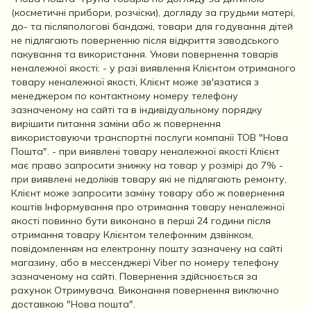
(косметичні прибори, розчіски), догляду за грудьми матері,
до- та післяпологові бандажі, товари для годування дітей
не підлягають поверненню після відкриття заводського
пакування та використання. Умови повернення товарів
неналежної якості: - у разі виявлення Клієнтом отриманого
товару неналежної якості, Клієнт може зв'язатися з
менеджером по контактному номеру телефону
зазначеному на сайті та в індивідуальному порядку
вирішити питання заміни або ж повернення
використовуючи транспортні послуги компанії ТОВ "Нова
Пошта". - при виявлені товару неналежної якості Клієнт
має право запросити знижку на товар у розмірі до 7% -
при виявлені недоліків товару які не підлягають ремонту,
Клієнт може запросити заміну товару або ж повернення
коштів Інформування про отримання товару неналежної
якості повинно бути виконано в перші 24 години після
отримання товару Клієнтом телефонним дзвінком,
повідомленням на електронну пошту зазначену на сайті
магазину, або в мессенджері Viber по номеру телефону
зазначеному на сайті. Повернення здійснюється за
рахунок Отримувача. Виконання повернення виключно
доставкою "Нова пошта".