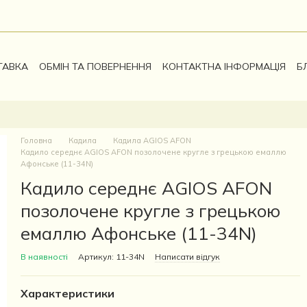
ТАВКА
ОБМІН ТА ПОВЕРНЕННЯ
КОНТАКТНА ІНФОРМАЦІЯ
Б
Головна
Кадила
Кадила AGIOS AFON
Кадило середнє AGIOS AFON позолочене кругле з грецькою емаллю
Афонське (11-34N)
Кадило середнє AGIOS AFON
позолочене кругле з грецькою
емаллю Афонське (11-34N)
В наявності
Артикул: 11-34N
Написати відгук
Характеристики