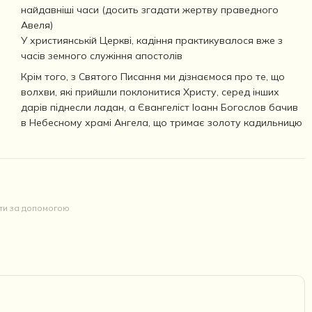
найдавніші часи (досить згадати жертву праведного
Авеля)
У християнській Церкві, кадіння практикувалося вже з
часів земного служіння апостолів
Крім того, з Святого Писання ми дізнаємося про те, що
волхви, які прийшли поклонитися Христу, серед інших
дарів піднесли ладан, а Євангеліст Іоанн Богослов бачив
в Небесному храмі Ангела, що тримає золоту кадильницю
йти за допомогою