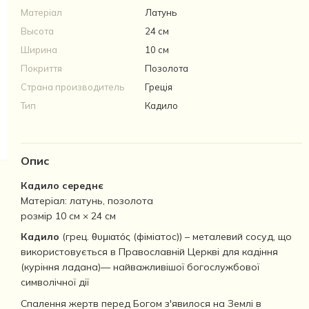
Матеріал
Латунь
Высота
24 см
Ширина
10 см
Покриття
Позолота
Страна производитель
Греція
Тип
Кадило
Опис
Кадило середнє
Матеріал: латунь, позолота
розмір 10 см × 24 см
Кадило
(грец. θυμιατός (фіміатос)) – металевий сосуд, що
використовується в Православній Церкві для кадіння
(куріння ладана)— найважливішої богослужбової
символічної дії
Спалення жертв перед Богом з'явилося на Землі в