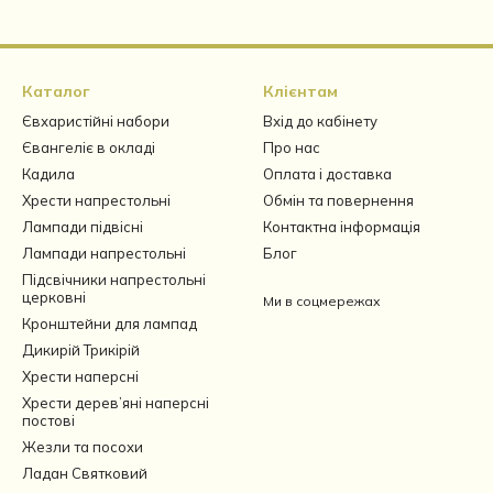
Каталог
Клієнтам
Євхаристійні набори
Вхід до кабінету
Євангеліє в окладі
Про нас
Кадила
Оплата і доставка
Хрести напрестольні
Обмін та повернення
Лампади підвісні
Контактна інформація
Лампади напрестольні
Блог
Підсвічники напрестольні
церковні
Ми в соцмережах
Кронштейни для лампад
Дикирій Трикірій
Хрести наперсні
Хрести дерев’яні наперсні
постові
Жезли та посохи
Ладан Святковий