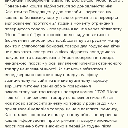
Виконання повернення виключно доставкою "Нова пошта".
Повернення коштів відбувається за домовленістю між
Клієнтом та Продавцем у два способи: - переведення
коштів на банківську карту після отримання та перевірки
відправлення протягом 24 годин з моменту отримання
повернутого товару - повернення коштів через післяплату
"Нова Пошта" Група товарів по догляду за дитиною
(косметичні прибори, розчіски), догляду за грудьми матері,
до- та післяпологові бандажі, товари для годування дітей
не підлягають поверненню після відкриття заводського
пакування та використання. Умови повернення товарів
неналежної якості: - у разі виявлення Клієнтом отриманого
товару неналежної якості, Клієнт може зв'язатися з
менеджером по контактному номеру телефону
зазначеному на сайті та в індивідуальному порядку
вирішити питання заміни або ж повернення
використовуючи транспортні послуги компанії ТОВ "Нова
Пошта". - при виявлені товару неналежної якості Клієнт
має право запросити знижку на товар у розмірі до 7% -
при виявлені недоліків товару які не підлягають ремонту,
Клієнт може запросити заміну товару або ж повернення
коштів Інформування про отримання товару неналежної
якості повинно бути виконано в перші 24 години після