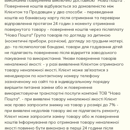
Виконання повернення виключно доставкою "Нова пошта".
Повернення коштів відбувається за домовленістю між
Клієнтом та Продавцем у два способи: - переведення
коштів на банківську карту після отримання та перевірки
відправлення протягом 24 годин з моменту отримання
повернутого товару - повернення коштів через післяплату
"Нова Пошта" Група товарів по догляду за дитиною
(косметичні прибори, розчіски), догляду за грудьми матері,
до- та післяпологові бандажі, товари для годування дітей
не підлягають поверненню після відкриття заводського
пакування та використання. Умови повернення товарів
неналежної якості: - у разі виявлення Клієнтом отриманого
товару неналежної якості, Клієнт може зв'язатися з
менеджером по контактному номеру телефону
зазначеному на сайті та в індивідуальному порядку
вирішити питання заміни або ж повернення
використовуючи транспортні послуги компанії ТОВ "Нова
Пошта". - при виявлені товару неналежної якості Клієнт
має право запросити знижку на товар у розмірі до 7% -
при виявлені недоліків товару які не підлягають ремонту,
Клієнт може запросити заміну товару або ж повернення
коштів Інформування про отримання товару неналежної
якості повинно бути виконано в перші 24 години після