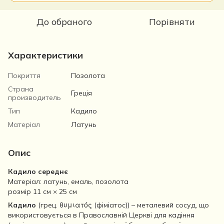
До обраного
Порівняти
Характеристики
Покриття
Позолота
Страна
Греція
производитель
Тип
Кадило
Матеріал
Латунь
Опис
Кадило середнє
Матеріал: латунь, емаль, позолота
розмір 11 см × 25 см
Кадило
(грец. θυμιατός (фіміатос)) – металевий сосуд, що
використовується в Православній Церкві для кадіння