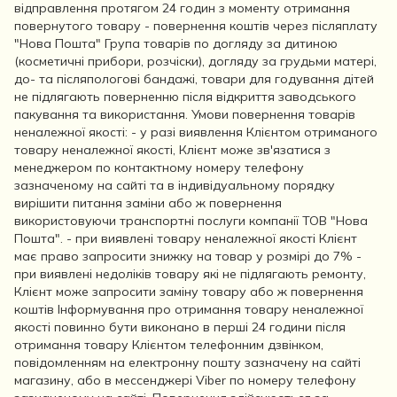
відправлення протягом 24 годин з моменту отримання
повернутого товару - повернення коштів через післяплату
"Нова Пошта" Група товарів по догляду за дитиною
(косметичні прибори, розчіски), догляду за грудьми матері,
до- та післяпологові бандажі, товари для годування дітей
не підлягають поверненню після відкриття заводського
пакування та використання. Умови повернення товарів
неналежної якості: - у разі виявлення Клієнтом отриманого
товару неналежної якості, Клієнт може зв'язатися з
менеджером по контактному номеру телефону
зазначеному на сайті та в індивідуальному порядку
вирішити питання заміни або ж повернення
використовуючи транспортні послуги компанії ТОВ "Нова
Пошта". - при виявлені товару неналежної якості Клієнт
має право запросити знижку на товар у розмірі до 7% -
при виявлені недоліків товару які не підлягають ремонту,
Клієнт може запросити заміну товару або ж повернення
коштів Інформування про отримання товару неналежної
якості повинно бути виконано в перші 24 години після
отримання товару Клієнтом телефонним дзвінком,
повідомленням на електронну пошту зазначену на сайті
магазину, або в мессенджері Viber по номеру телефону