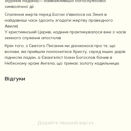
(куріння ладана)— найважливішої богослужбової
символічної дії
Спалення жертв перед Богом з'явилося на Землі в
найдавніші часи (досить згадати жертву праведного
Авеля)
У християнській Церкві, кадіння практикувалося вже з часів
земного служіння апостолів
Крім того, з Святого Писання ми дізнаємося про те, що
волхви, які прийшли поклонитися Христу, серед інших дарів
піднесли ладан, а Євангеліст Іоанн Богослов бачив в
Небесному храмі Ангела, що тримає золоту кадильницю
Відгуки
Додайте перший відгук