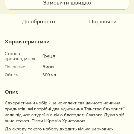
Замовити швидко
До обраного
Порівняти
Характеристики
Страна
Греція
производитель
Покрытие
Эмаль
Объем
500 мл
Опис
Євхаристійний набір - це комплект священного начиння і
предметів, які потрібні для здійснення Таїнства Євхаристії,
коли під час літургії під дією благодаті Святого Духа хліб і
вино стають Тілом і Кров'ю Христовою
До складу такого набору входить кілька церковних