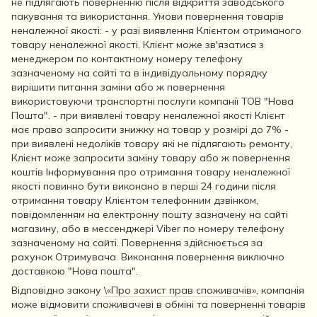
не підлягають поверненню після відкриття заводського
пакування та використання. Умови повернення товарів
неналежної якості: - у разі виявлення Клієнтом отриманого
товару неналежної якості, Клієнт може зв'язатися з
менеджером по контактному номеру телефону
зазначеному на сайті та в індивідуальному порядку
вирішити питання заміни або ж повернення
використовуючи транспортні послуги компанії ТОВ "Нова
Пошта". - при виявлені товару неналежної якості Клієнт
має право запросити знижку на товар у розмірі до 7% -
при виявлені недоліків товару які не підлягають ремонту,
Клієнт може запросити заміну товару або ж повернення
коштів Інформування про отримання товару неналежної
якості повинно бути виконано в перші 24 години після
отримання товару Клієнтом телефонним дзвінком,
повідомленням на електронну пошту зазначену на сайті
магазину, або в мессенджері Viber по номеру телефону
зазначеному на сайті. Повернення здійснюється за
рахунок Отримувача. Виконання повернення виключно
доставкою "Нова пошта".
Відповідно закону
\«Про захист прав споживачів»
, компанія
може відмовити споживачеві в обміні та поверненні товарів