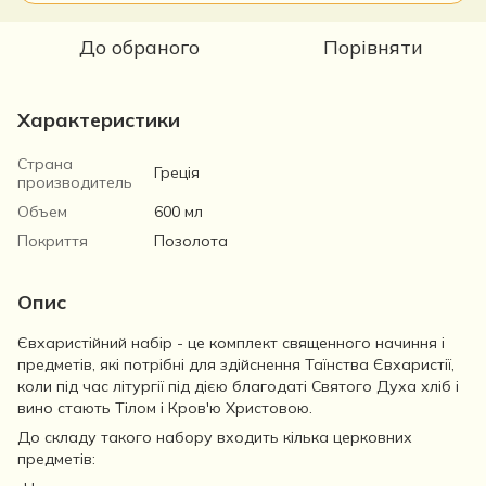
До обраного
Порівняти
Характеристики
Страна
Греція
производитель
Объем
600 мл
Покриття
Позолота
Опис
Євхаристійний набір - це комплект священного начиння і
предметів, які потрібні для здійснення Таїнства Євхаристії,
коли під час літургії під дією благодаті Святого Духа хліб і
вино стають Тілом і Кров'ю Христовою.
До складу такого набору входить кілька церковних
предметів: