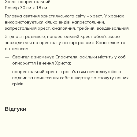
Хрест напрестольний
Розмір 30 см х 18 см
Головна святиня християнського світу – хрест. У храмах
використовується кілька видів: напрестольний,
запрестольний хрест, аналойний, трибний, воздвизальний.
Згідно з традицією, напрестольний хрест обов'язково
знаходиться на престолі у вівтарі разом з Євангелієм та
антимінсом:
Євангеліє знаменує Спасителя, оскільки містить у собі
опис життя і вчення Христа;
напрестольний хрест із розп'яттям символізує його
подвиг та принесення себе в жертву за спокуту наших
гріхів.
Відгуки