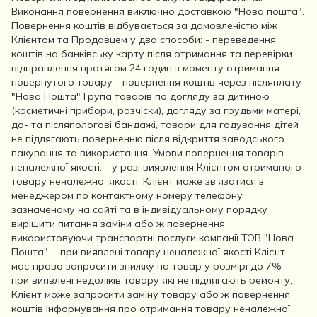
Виконання повернення виключно доставкою "Нова пошта".
Повернення коштів відбувається за домовленістю між
Клієнтом та Продавцем у два способи: - переведення
коштів на банківську карту після отримання та перевірки
відправлення протягом 24 годин з моменту отримання
повернутого товару - повернення коштів через післяплату
"Нова Пошта" Група товарів по догляду за дитиною
(косметичні прибори, розчіски), догляду за грудьми матері,
до- та післяпологові бандажі, товари для годування дітей
не підлягають поверненню після відкриття заводського
пакування та використання. Умови повернення товарів
неналежної якості: - у разі виявлення Клієнтом отриманого
товару неналежної якості, Клієнт може зв'язатися з
менеджером по контактному номеру телефону
зазначеному на сайті та в індивідуальному порядку
вирішити питання заміни або ж повернення
використовуючи транспортні послуги компанії ТОВ "Нова
Пошта". - при виявлені товару неналежної якості Клієнт
має право запросити знижку на товар у розмірі до 7% -
при виявлені недоліків товару які не підлягають ремонту,
Клієнт може запросити заміну товару або ж повернення
коштів Інформування про отримання товару неналежної