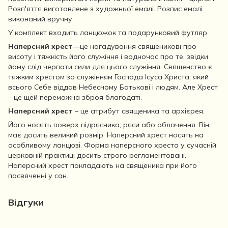
Розп'яття виготовлене з художньої емалі. Розпис емалі
виконаний вручну.
У комплект входить ланцюжок та подарунковий футляр.
Наперсний хрест
—це нагадування священикові про
висоту і тяжкість його служіння і водночас про те, звідки
йому слід черпати сили для цього служіння. Священство є
тяжким хрестом за служінням Господа Ісуса Христа, який
всього Себе віддав Небесному Батькові і людям. Але Хрест
– це щей переможна зброя благодаті.
Наперсний хрест
– це атрибут священика та архієрея.
Його носять поверх підрясника, ряси або облачення. Він
має досить великий розмір. Наперсний хрест носять на
особливому ланцюзі. Форма наперсного хреста у сучасній
церковній практиці досить строго регламентовані.
Наперсний хрест покладають на священика при його
посвяченні у сан.
Відгуки