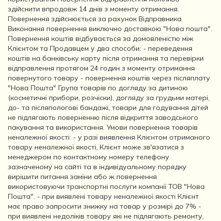
здійснити впродовж 14 днів з моменту отримання.
Повернення здійснюється за рахунок Відправника.
Виконання повернення виключно доставкою "Нова пошта".
Повернення коштів відбувається за домовленістю між
Клієнтом та Продавцем у два способи: - переведення
коштів на банківську карту після отримання та перевірки
відправлення протягом 24 годин з моменту отримання
повернутого товару - повернення коштів через післяплату
"Нова Пошта" Група товарів по догляду за дитиною
(косметичні прибори, розчіски), догляду за грудьми матері,
до- та післяпологові бандажі, товари для годування дітей
не підлягають поверненню після відкриття заводського
пакування та використання. Умови повернення товарів
неналежної якості: - у разі виявлення Клієнтом отриманого
товару неналежної якості, Клієнт може зв'язатися з
менеджером по контактному номеру телефону
зазначеному на сайті та в індивідуальному порядку
вирішити питання заміни або ж повернення
використовуючи транспортні послуги компанії ТОВ "Нова
Пошта". - при виявлені товару неналежної якості Клієнт
має право запросити знижку на товар у розмірі до 7% -
при виявлені недоліків товару які не підлягають ремонту,