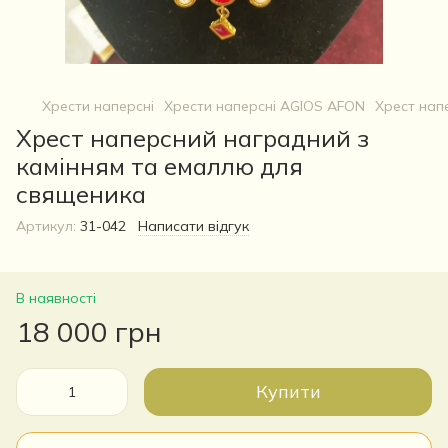
Хрести наперсні
Хрести наперсні AGIOS AFON
Хрест нап
Хрест наперсний наградний з
камінням та емаллю для
священика
Артикул:
31-042
Написати відгук
В наявності
18 000 грн
Купити