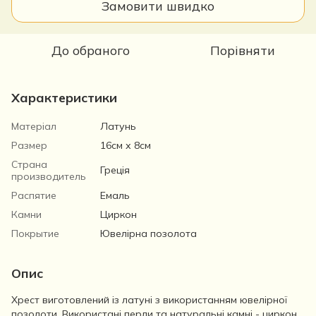
Замовити швидко
До обраного
Порівняти
Характеристики
Матеріал
Латунь
Размер
16см х 8см
Страна
Греція
производитель
Распятие
Емаль
Камни
Циркон
Покрытие
Ювелірна позолота
Опис
Хрест виготовлений із латуні з використанням ювелірної
позолоти. Використані перли та натуральні камні - циркон.