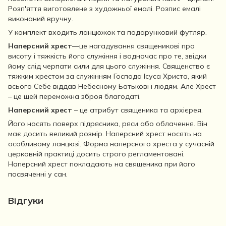
Розп'яття виготовлене з художньої емалі. Розпис емалі
виконаний вручну.
У комплект входить ланцюжок та подарунковий футляр.
Наперсний хрест
—це нагадування священикові про
висоту і тяжкість його служіння і водночас про те, звідки
йому слід черпати сили для цього служіння. Священство є
тяжким хрестом за служінням Господа Ісуса Христа, який
всього Себе віддав Небесному Батькові і людям. Але Хрест
– це щей переможна зброя благодаті.
Наперсний хрест
– це атрибут священика та архієрея.
Його носять поверх підрясника, ряси або облачення. Він
має досить великий розмір. Наперсний хрест носять на
особливому ланцюзі. Форма наперсного хреста у сучасній
церковній практиці досить строго регламентовані.
Наперсний хрест покладають на священика при його
посвяченні у сан.
Відгуки