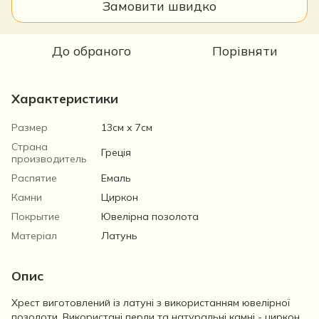
Замовити швидко
До обраного
Порівняти
Характеристики
Размер
13см х 7см
Страна
Греція
производитель
Распятие
Емаль
Камни
Циркон
Покрытие
Ювелірна позолота
Матеріал
Латунь
Опис
Хрест виготовлений із латуні з використанням ювелірної
позолоти. Використані перли та натуральні камні - циркон.