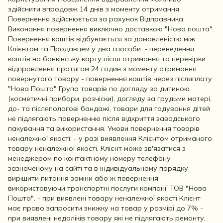
здійснити впродовж 14 днів з моменту отримання.
Повернення здійснюється за рахунок Відправника.
Виконання повернення виключно доставкою "Нова пошта".
Повернення коштів відбувається за домовленістю між
Клієнтом та Продавцем у два способи: - переведення
коштів на банківську карту після отримання та перевірки
відправлення протягом 24 годин з моменту отримання
повернутого товару - повернення коштів через післяплату
"Нова Пошта" Група товарів по догляду за дитиною
(косметичні прибори, розчіски), догляду за грудьми матері,
до- та післяпологові бандажі, товари для годування дітей
не підлягають поверненню після відкриття заводського
пакування та використання. Умови повернення товарів
неналежної якості: - у разі виявлення Клієнтом отриманого
товару неналежної якості, Клієнт може зв'язатися з
менеджером по контактному номеру телефону
зазначеному на сайті та в індивідуальному порядку
вирішити питання заміни або ж повернення
використовуючи транспортні послуги компанії ТОВ "Нова
Пошта". - при виявлені товару неналежної якості Клієнт
має право запросити знижку на товар у розмірі до 7% -
при виявлені недоліків товару які не підлягають ремонту,