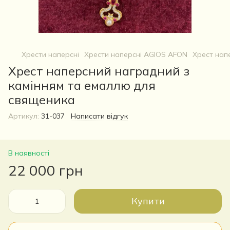
Хрести наперсні
Хрести наперсні AGIOS AFON
Хрест нап
Хрест наперсний наградний з
камінням та емаллю для
священика
Артикул:
31-037
Написати відгук
В наявності
22 000 грн
Купити