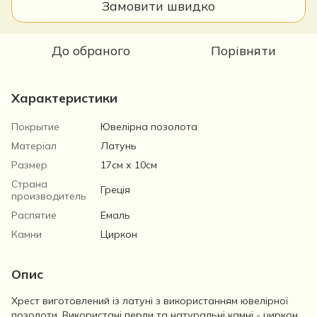
Замовити швидко
До обраного
Порівняти
Характеристики
Покрытие
Ювелірна позолота
Матеріал
Латунь
Размер
17см х 10см
Страна
Греція
производитель
Распятие
Емаль
Камни
Циркон
Опис
Хрест виготовлений із латуні з використанням ювелірної
позолоти. Використані перли та натуральні камні - циркон.