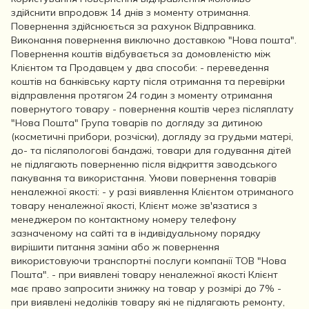
здійснити впродовж 14 днів з моменту отримання.
Повернення здійснюється за рахунок Відправника.
Виконання повернення виключно доставкою "Нова пошта".
Повернення коштів відбувається за домовленістю між
Клієнтом та Продавцем у два способи: - переведення
коштів на банківську карту після отримання та перевірки
відправлення протягом 24 годин з моменту отримання
повернутого товару - повернення коштів через післяплату
"Нова Пошта" Група товарів по догляду за дитиною
(косметичні прибори, розчіски), догляду за грудьми матері,
до- та післяпологові бандажі, товари для годування дітей
не підлягають поверненню після відкриття заводського
пакування та використання. Умови повернення товарів
неналежної якості: - у разі виявлення Клієнтом отриманого
товару неналежної якості, Клієнт може зв'язатися з
менеджером по контактному номеру телефону
зазначеному на сайті та в індивідуальному порядку
вирішити питання заміни або ж повернення
використовуючи транспортні послуги компанії ТОВ "Нова
Пошта". - при виявлені товару неналежної якості Клієнт
має право запросити знижку на товар у розмірі до 7% -
при виявлені недоліків товару які не підлягають ремонту,