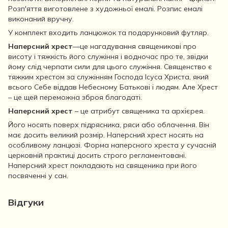
Розп'яття виготовлене з художньої емалі. Розпис емалі
виконаний вручну.
У комплект входить ланцюжок та подарунковий футляр.
Наперсний хрест
—це нагадування священикові про
висоту і тяжкість його служіння і водночас про те, звідки
йому слід черпати сили для цього служіння. Священство є
тяжким хрестом за служінням Господа Ісуса Христа, який
всього Себе віддав Небесному Батькові і людям. Але Хрест
– це щей переможна зброя благодаті.
Наперсний хрест
– це атрибут священика та архієрея.
Його носять поверх підрясника, ряси або облачення. Він
має досить великий розмір. Наперсний хрест носять на
особливому ланцюзі. Форма наперсного хреста у сучасній
церковній практиці досить строго регламентовані.
Наперсний хрест покладають на священика при його
посвяченні у сан.
Відгуки