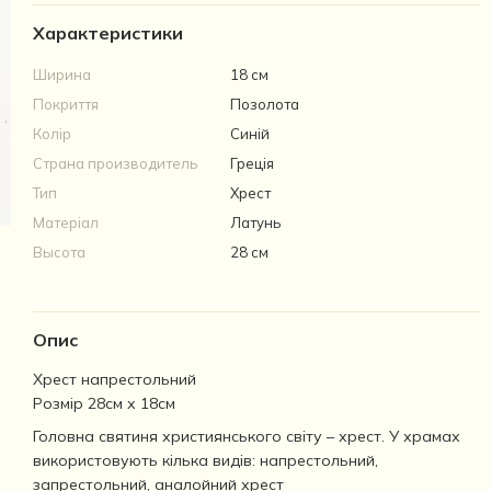
Характеристики
Ширина
18 см
Покриття
Позолота
Колір
Синій
Страна производитель
Греція
Тип
Хрест
Матеріал
Латунь
Высота
28 см
Опис
Хрест напрестольний
Розмір 28см х 18см
Головна святиня християнського світу – хрест. У храмах
використовують кілька видів: напрестольний,
запрестольний, аналойний хрест