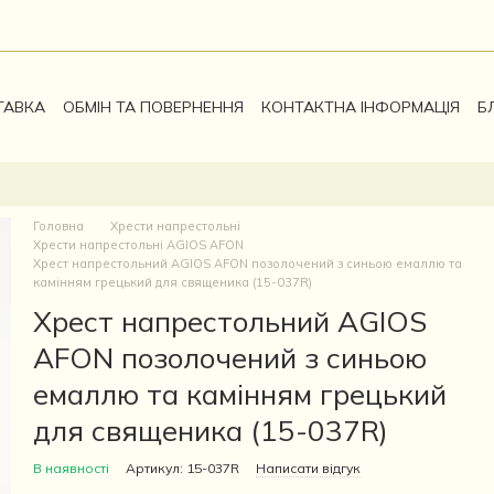
ТАВКА
ОБМІН ТА ПОВЕРНЕННЯ
КОНТАКТНА ІНФОРМАЦІЯ
Б
Головна
Хрести напрестольні
Хрести напрестольні AGIOS AFON
Хрест напрестольний AGIOS AFON позолочений з синьою емаллю та
камінням грецький для священика (15-037R)
Хрест напрестольний AGIOS
AFON позолочений з синьою
емаллю та камінням грецький
для священика (15-037R)
В наявності
Артикул: 15-037R
Написати відгук