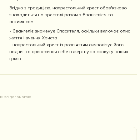
Згідно з традицією, напрестольний хрест обов'язково
знаходиться на престолі разом з Євангелієм та
антимінсом:
- Євангеліє знаменує Спасителя, оскільки включає опис
життя і вчення Христа
- напрестольний хрест із розп'яттям символізує його
подвиг та принесення себе в жертву за спокуту наших
гріхів
йти за допомогою