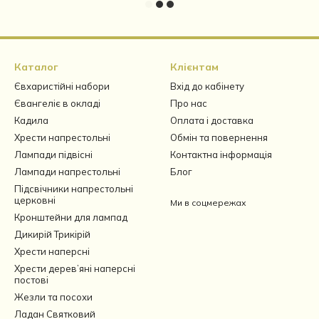
Каталог
Клієнтам
Євхаристійні набори
Вхід до кабінету
Євангеліє в окладі
Про нас
Кадила
Оплата і доставка
Хрести напрестольні
Обмін та повернення
Лампади підвісні
Контактна інформація
Лампади напрестольні
Блог
Підсвічники напрестольні
церковні
Ми в соцмережах
Кронштейни для лампад
Дикирій Трикірій
Хрести наперсні
Хрести дерев’яні наперсні
постові
Жезли та посохи
Ладан Святковий