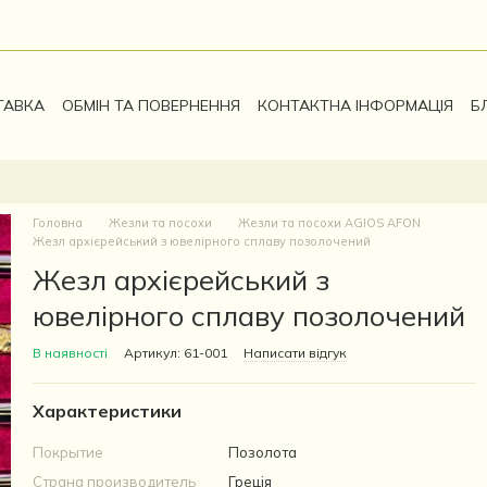
ТАВКА
ОБМІН ТА ПОВЕРНЕННЯ
КОНТАКТНА ІНФОРМАЦІЯ
Б
Головна
Жезли та посохи
Жезли та посохи AGIOS AFON
Жезл архієрейський з ювелірного сплаву позолочений
Жезл архієрейський з
ювелірного сплаву позолочений
В наявності
Артикул: 61-001
Написати відгук
Характеристики
Покрытие
Позолота
Страна производитель
Греція