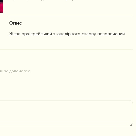
Опис
Жезл архієрейський з ювелірного сплаву позолочений
йти за допомогою