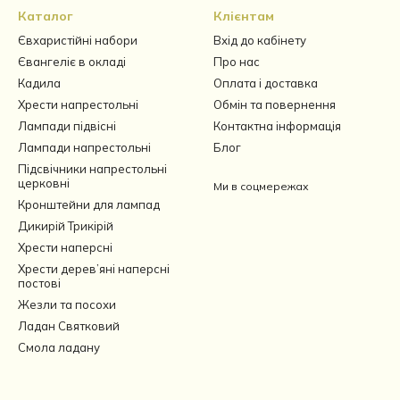
Каталог
Клієнтам
Євхаристійні набори
Вхід до кабінету
Євангеліє в окладі
Про нас
Кадила
Оплата і доставка
Хрести напрестольні
Обмін та повернення
Лампади підвісні
Контактна інформація
Лампади напрестольні
Блог
Підсвічники напрестольні
церковні
Ми в соцмережах
Кронштейни для лампад
Дикирій Трикірій
Хрести наперсні
Хрести дерев’яні наперсні
постові
Жезли та посохи
Ладан Святковий
Смола ладану