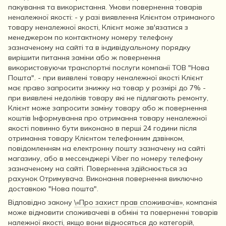
пакування та використання. Умови повернення товарів
неналежної якості: - у разі виявлення Клієнтом отриманого
товару неналежної якості, Клієнт може зв'язатися з
менеджером по контактному номеру телефону
зазначеному на сайті та в індивідуальному порядку
вирішити питання заміни або ж повернення
використовуючи транспортні послуги компанії ТОВ "Нова
Пошта". - при виявлені товару неналежної якості Клієнт
має право запросити знижку на товар у розмірі до 7% -
при виявлені недоліків товару які не підлягають ремонту,
Клієнт може запросити заміну товару або ж повернення
коштів Інформування про отримання товару неналежної
якості повинно бути виконано в перші 24 години після
отримання товару Клієнтом телефонним дзвінком,
повідомленням на електронну пошту зазначену на сайті
магазину, або в мессенджері Viber по номеру телефону
зазначеному на сайті. Повернення здійснюється за
рахунок Отримувача. Виконання повернення виключно
доставкою "Нова пошта".
Відповідно закону
\«Про захист прав споживачів»
, компанія
може відмовити споживачеві в обміні та поверненні товарів
належної якості, якщо вони відносяться до категорій,