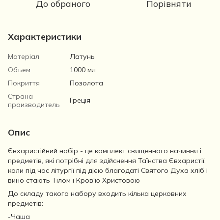
До обраного
Порівняти
Характеристики
Матеріал
Латунь
Объем
1000 мл
Покриття
Позолота
Страна
Греція
производитель
Опис
Євхаристійний набір - це комплект священного начиння і
предметів, які потрібні для здійснення Таїнства Євхаристії,
коли під час літургії під дією благодаті Святого Духа хліб і
вино стають Тілом і Кров'ю Христовою
До складу такого набору входить кілька церковних
предметів:
-Чаша