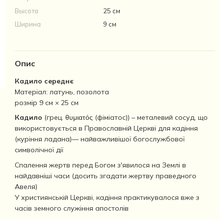
Высота
25 см
Ширина
9 см
Опис
Кадило середнє
Матеріал: латунь, позолота
розмір 9 см × 25 см
Кадило
(грец. θυμιατός (фіміатос)) – металевий сосуд, що
використовується в Православній Церкві для кадіння
(куріння ладана)— найважливішої богослужбової
символічної дії
Спалення жертв перед Богом з'явилося на Землі в
найдавніші часи (досить згадати жертву праведного
Авеля)
У християнській Церкві, кадіння практикувалося вже з
часів земного служіння апостолів