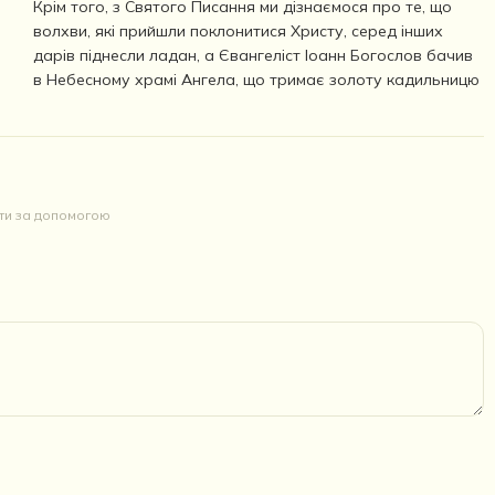
Крім того, з Святого Писання ми дізнаємося про те, що
волхви, які прийшли поклонитися Христу, серед інших
дарів піднесли ладан, а Євангеліст Іоанн Богослов бачив
в Небесному храмі Ангела, що тримає золоту кадильницю
йти за допомогою