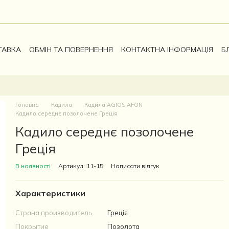
ТАВКА
ОБМІН ТА ПОВЕРНЕННЯ
КОНТАКТНА ІНФОРМАЦІЯ
Б
Головна
Кадила
Кадила AGIOS AFON
Кадило середнє позолочене Греція
Кадило середнє позолочене
Греція
В наявності
Артикул: 11-15
Написати відгук
Характеристики
Страна производитель
Греція
Покрытие
Позолота