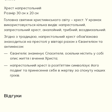
Хрест напрестольний
Розмір 30 см х 20 см
Головна святиня християнського світу – хрест. У храмах
використовується кілька видів: напрестольний,
запрестольний хрест, аналойний, трибний, воздвизальний.
Згідно з традицією, напрестольний хрест обов'язково
знаходиться на престолі у вівтарі разом з Євангелієм та
антимінсом:
Євангеліє знаменує Спасителя, оскільки містить у собі
опис життя і вчення Христа;
напрестольний хрест із розп'яттям символізує його
подвиг та принесення себе в жертву за спокуту наших
гріхів.
Відгуки