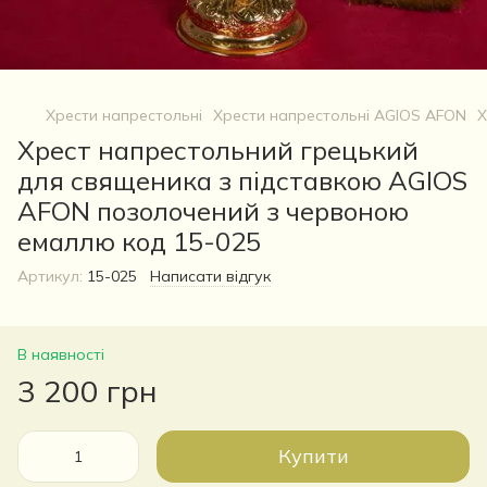
Хрести напрестольні
Хрести напрестольні AGIOS AFON
Х
Хрест напрестольний грецький
для священика з підставкою AGIOS
AFON позолочений з червоною
емаллю код 15-025
Артикул:
15-025
Написати відгук
В наявності
3 200 грн
Купити