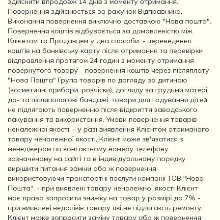
здійснити впродовж 14 днів з моменту отримання.
Повернення здійснюється за рахунок Відправника.
Виконання повернення виключно доставкою "Нова пошта".
Повернення коштів відбувається за домовленістю між
Клієнтом та Продавцем у два способи: - переведення
коштів на банківську карту після отримання та перевірки
відправлення протягом 24 годин з моменту отримання
повернутого товару - повернення коштів через післяплату
"Нова Пошта" Група товарів по догляду за дитиною
(косметичні прибори, розчіски), догляду за грудьми матері,
до- та післяпологові бандажі, товари для годування дітей
не підлягають поверненню після відкриття заводського
пакування та використання. Умови повернення товарів
неналежної якості: - у разі виявлення Клієнтом отриманого
товару неналежної якості, Клієнт може зв'язатися з
менеджером по контактному номеру телефону
зазначеному на сайті та в індивідуальному порядку
вирішити питання заміни або ж повернення
використовуючи транспортні послуги компанії ТОВ "Нова
Пошта". - при виявлені товару неналежної якості Клієнт
має право запросити знижку на товар у розмірі до 7% -
при виявлені недоліків товару які не підлягають ремонту,
Клієнт може запросити заміну товару або ж повернення