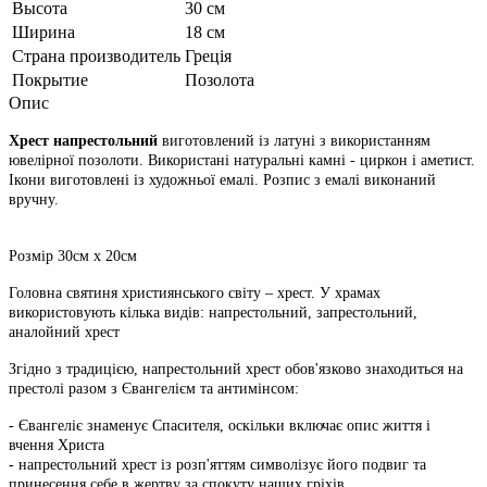
Высота
30 см
Ширина
18 см
Страна производитель
Греція
Покрытие
Позолота
Опис
Хрест напрестольний
виготовлений із латуні з використанням
ювелірної позолоти. Використані натуральні камні - циркон і аметист.
Ікони виготовлені із художньої емалі. Розпис з емалі виконаний
вручну.
Розмір 30см х 20см
Головна святиня християнського світу – хрест. У храмах
використовують кілька видів: напрестольний, запрестольний,
аналойний хрест
Згідно з традицією, напрестольний хрест обов'язково знаходиться на
престолі разом з Євангелієм та антимінсом:
- Євангеліє знаменує Спасителя, оскільки включає опис життя і
вчення Христа
- напрестольний хрест із розп'яттям символізує його подвиг та
принесення себе в жертву за спокуту наших гріхів