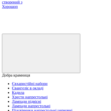
створений з
Хорошоп
Добра крамниця
Євхаристійні набори
Євангеліє в окладі
Кадила
Хрести напрестольні
Лампади підвісні
Лампади напрестольні
Підсвічники напрестольні церковні