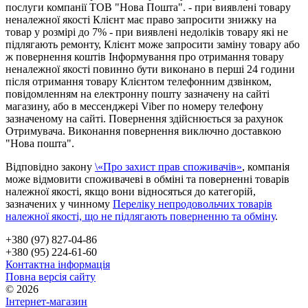
послуги компанії ТОВ "Нова Пошта". - при виявлені товару
неналежної якості Клієнт має право запросити знижку на
товар у розмірі до 7% - при виявлені недоліків товару які не
підлягають ремонту, Клієнт може запросити заміну товару або
ж повернення коштів Інформування про отримання товару
неналежної якості повинно бути виконано в перші 24 години
після отримання товару Клієнтом телефонним дзвінком,
повідомленням на електронну пошту зазначену на сайті
магазину, або в мессенджері Viber по номеру телефону
зазначеному на сайті. Повернення здійснюється за рахунок
Отримувача. Виконання повернення виключно доставкою
"Нова пошта".
Відповідно закону
\«Про захист прав споживачів»
, компанія
може відмовити споживачеві в обміні та поверненні товарів
належної якості, якщо вони відносяться до категорій,
зазначених у чинному
Переліку непродовольчих товарів
належної якості, що не підлягають поверненню та обміну
.
+380 (97) 827-04-86
+380 (95) 224-61-60
Контактна інформація
Повна версія сайту
© 2026
Інтернет-магазин