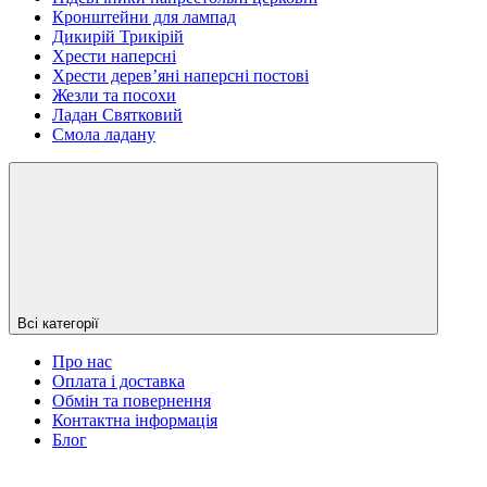
Кронштейни для лампад
Дикирій Трикірій
Хрести наперсні
Хрести дерев’яні наперсні постові
Жезли та посохи
Ладан Святковий
Смола ладану
Всі категорії
Про нас
Оплата і доставка
Обмін та повернення
Контактна інформація
Блог