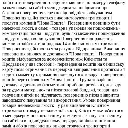
здійснити повернення товару зв'язавшись по номеру телефону
зазначеному на сайті з менеджером та повідомити про
бажання повернення через невідповідність очікуванням.
Повернення здійснюється використовуючи транспортні
послуги компанії "Нова Пошта". Повернення повинно бути
належної якості, а саме: - товарна упаковка не пошкоджена -
комплектація повна - відсутні будь-які механічні пошкодження
- відсутні сліди користування Повернення відправлення
можливо здійснити впродовж 14 днів з моменту отримання.
Повернення здійснюється за рахунок Відправника. Виконання
повернення виключно доставкою "Нова пошта". Повернення
коштів відбувається за домовленістю між Клієнтом та
Продавцем у два способи: - переведення коштів на банківську
карту після отримання та перевірки відправлення протягом 24
годин з моменту отримання повернутого товару - повернення
коштів через післяплату "Нова Пошта" Група товарів по
догляду за дитиною (косметичні прибори, розчіски), догляду
за грудьми матері, до- та післяпологові бандажі, товари для
годування дітей не підлягають поверненню після відкриття
заводського пакування та використання. Умови повернення
товарів неналежної якості: - у разі виявлення Клієнтом
отриманого товару неналежної якості, Клієнт може зв'язатися
з менеджером по контактному номеру телефону зазначеному
на сайті та в індивідуальному порядку вирішити питання
заміни або ж повернення використовуючи транспортні