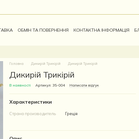
ТАВКА
ОБМІН ТА ПОВЕРНЕННЯ
КОНТАКТНА ІНФОРМАЦІЯ
Б
Головна
Дикирій Трикірій
Дикирій Трикірій
Дикирій Трикірій
В наявності
Артикул: 35-004
Написати відгук
Характеристики
Страна производитель
Греція
Опис