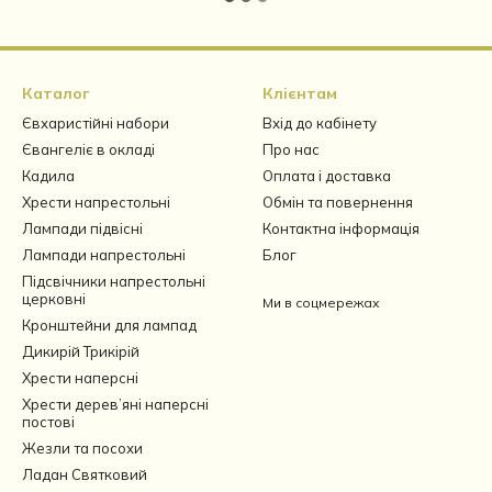
Каталог
Клієнтам
Євхаристійні набори
Вхід до кабінету
Євангеліє в окладі
Про нас
Кадила
Оплата і доставка
Хрести напрестольні
Обмін та повернення
Лампади підвісні
Контактна інформація
Лампади напрестольні
Блог
Підсвічники напрестольні
церковні
Ми в соцмережах
Кронштейни для лампад
Дикирій Трикірій
Хрести наперсні
Хрести дерев’яні наперсні
постові
Жезли та посохи
Ладан Святковий