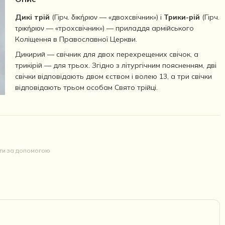
Дикі трій
(Гірч. δικήριον — «двохсвічник») і
Трики-рій
(Гірч.
τρικήριον — «трохсвічник») — приладдя армійського
Коліщення в Православної Церкви.
Дикирий — свічник для двох перехрещених свічок, а
трикірій — для трьох. Згідно з літургічним поясненням, дві
свічки відповідають двом єством і волею 13, а три свічки
відповідають трьом особам Свято трійці.
йти за допомогою