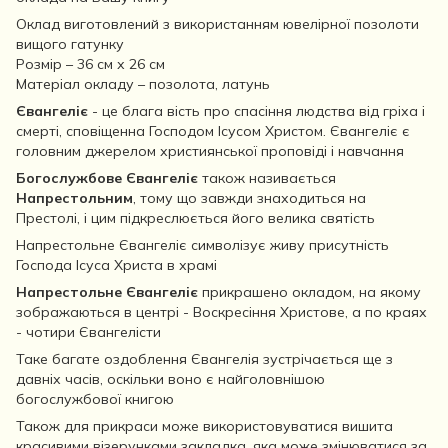
Оклад виготовлений з використанням ювелірної позолоти
вищого гатунку
Розмір – 36 см х 26 см
Матеріал окладу – позолота, латунь
Євангеліє
- це блага вість про спасіння людства від гріха і
смерті, сповіщенна Господом Ісусом Христом. Євангеліє є
головним джерелом християнської проповіді і навчання
Богослужбове Євангеліє
також називається
Напрестольним
, тому що завжди знаходиться на
Престолі, і цим підкреслюється його велика святість
Напрестольне Євангеліє символізує живу присутність
Господа Ісуса Христа в храмі
Напрестольне Євангеліє
прикрашено окладом, на якому
зображаються в центрі - Воскресіння Христове, а по краях
- чотири Євангелісти
Таке багате оздоблення Євангелія зустрічається ще з
давніх часів, оскільки воно є найголовнішою
богослужбової книгою
Також для прикраси може використовуватися вишита
красивими візерунками закладка, яка може змінюватися за