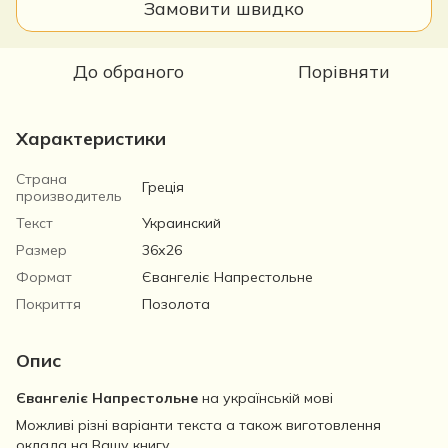
Замовити швидко
До обраного
Порівняти
Характеристики
Страна
Греція
производитель
Текст
Украинский
Размер
36х26
Формат
Євангеліє Напрестольне
Покриття
Позолота
Опис
Євангеліє Напрестольне
на українській мові
Можливі різні варіанти текста а також виготовлення
оклада на Вашу книгу