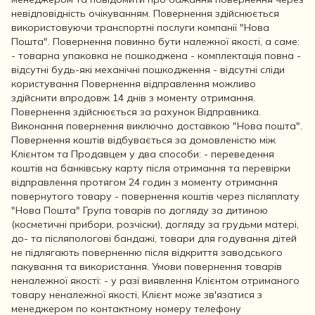
невідповідність очікуванням. Повернення здійснюється
використовуючи транспортні послуги компанії "Нова
Пошта". Повернення повинно бути належної якості, а саме:
- товарна упаковка не пошкоджена - комплектація повна -
відсутні будь-які механічні пошкодження - відсутні сліди
користування Повернення відправлення можливо
здійснити впродовж 14 днів з моменту отримання.
Повернення здійснюється за рахунок Відправника.
Виконання повернення виключно доставкою "Нова пошта".
Повернення коштів відбувається за домовленістю між
Клієнтом та Продавцем у два способи: - переведення
коштів на банківську карту після отримання та перевірки
відправлення протягом 24 годин з моменту отримання
повернутого товару - повернення коштів через післяплату
"Нова Пошта" Група товарів по догляду за дитиною
(косметичні прибори, розчіски), догляду за грудьми матері,
до- та післяпологові бандажі, товари для годування дітей
не підлягають поверненню після відкриття заводського
пакування та використання. Умови повернення товарів
неналежної якості: - у разі виявлення Клієнтом отриманого
товару неналежної якості, Клієнт може зв'язатися з
менеджером по контактному номеру телефону