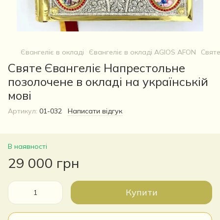
Євангеліє в окладі
Євангеліє в окладі AGIOS AFON
Святе
Святе Євангеліє Напрестольне
позолочене в окладі на українській
мові
Артикул:
01-032
Написати відгук
В наявності
29 000 грн
Купити