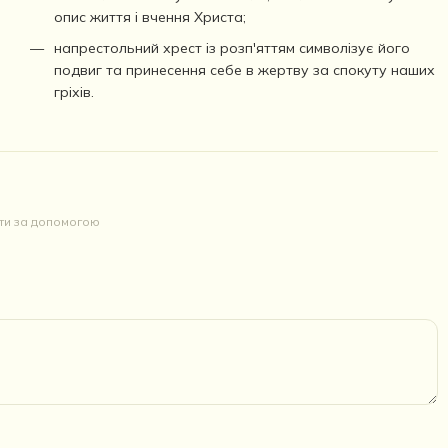
опис життя і вчення Христа;
напрестольний хрест із розп'яттям символізує його
подвиг та принесення себе в жертву за спокуту наших
гріхів.
йти за допомогою