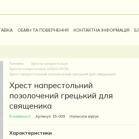
ТАВКА
ОБМІН ТА ПОВЕРНЕННЯ
КОНТАКТНА ІНФОРМАЦІЯ
Б
Головна
Хрести напрестольні
Хрести напрестольні AGIOS AFON
Хрест напрестольний позолочений грецький для священика
Хрест напрестольний
позолочений грецький для
священика
В наявності
Артикул: 15-009
Написати відгук
Характеристики