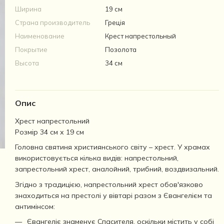
Ширина
19 см
Страна производитель
Греція
Наименование
Крест напрестольный
Покрытие
Позолота
Высота
34 см
Опис
Хрест напрестольний
Розмір 34 см х 19 см
Головна святиня християнського світу – хрест. У храмах
використовується кілька видів: напрестольний,
запрестольний хрест, аналойний, трибний, воздвизальний.
Згідно з традицією, напрестольний хрест обов'язково
знаходиться на престолі у вівтарі разом з Євангелієм та
антимінсом:
Євангеліє знаменує Спасителя, оскільки містить у собі