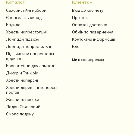
Каталог
Клієнтам
Євхаристійні набори
Вхід до кабінету
Євангеліє в окладі
Про нас
Кадила
Оплата і доставка
Хрести напрестольні
Обмін та повернення
Лампади підвісні
Контактна інформація
Лампади напрестольні
Блог
Підсвічники напрестольні
церковні
Ми в соцмережах
Кронштейни для лампад
Дикирій Трикірій
Хрести наперсні
Хрести дерев’яні наперсні
постові
Жезли та посохи
Ладан Святковий
Смола ладану