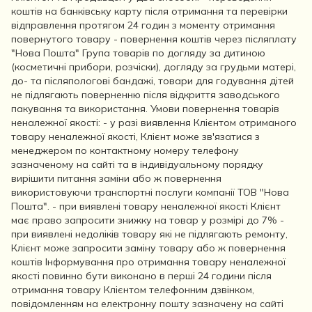
коштів на банківську карту після отримання та перевірки
відправлення протягом 24 годин з моменту отримання
повернутого товару - повернення коштів через післяплату
"Нова Пошта" Група товарів по догляду за дитиною
(косметичні прибори, розчіски), догляду за грудьми матері,
до- та післяпологові бандажі, товари для годування дітей
не підлягають поверненню після відкриття заводського
пакування та використання. Умови повернення товарів
неналежної якості: - у разі виявлення Клієнтом отриманого
товару неналежної якості, Клієнт може зв'язатися з
менеджером по контактному номеру телефону
зазначеному на сайті та в індивідуальному порядку
вирішити питання заміни або ж повернення
використовуючи транспортні послуги компанії ТОВ "Нова
Пошта". - при виявлені товару неналежної якості Клієнт
має право запросити знижку на товар у розмірі до 7% -
при виявлені недоліків товару які не підлягають ремонту,
Клієнт може запросити заміну товару або ж повернення
коштів Інформування про отримання товару неналежної
якості повинно бути виконано в перші 24 години після
отримання товару Клієнтом телефонним дзвінком,
повідомленням на електронну пошту зазначену на сайті