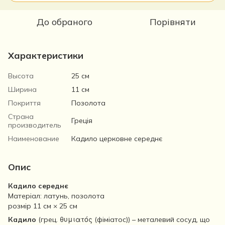
До обраного
Порівняти
Характеристики
Высота
25 см
Ширина
11 см
Покриття
Позолота
Страна
Греція
производитель
Наименование
Кадило церковне середнє
Опис
Кадило середнє
Матеріал: латунь, позолота
розмір 11 см × 25 см
Кадило
(грец. θυμιατός (фіміатос)) – металевий сосуд, що