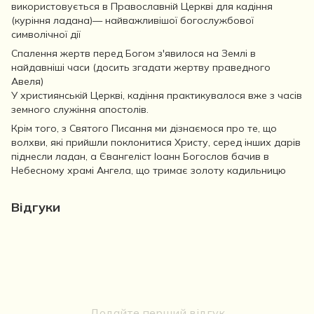
використовується в Православній Церкві для кадіння
(куріння ладана)— найважливішої богослужбової
символічної дії
Спалення жертв перед Богом з'явилося на Землі в
найдавніші часи (досить згадати жертву праведного
Авеля)
У християнській Церкві, кадіння практикувалося вже з часів
земного служіння апостолів.
Крім того, з Святого Писання ми дізнаємося про те, що
волхви, які прийшли поклонитися Христу, серед інших дарів
піднесли ладан, а Євангеліст Іоанн Богослов бачив в
Небесному храмі Ангела, що тримає золоту кадильницю
Відгуки
Додайте перший відгук