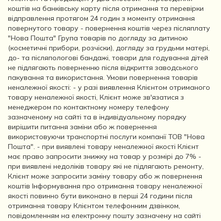
коштів на банківську карту після отримання та перевірки
відправлення протягом 24 годин з моменту отримання
повернутого товару - повернення коштів через післяплату
"Нова Пошта" Група товарів по догляду за дитиною
(косметичні прибори, розчіски), догляду за грудьми матері,
до- та післяпологові бандажі, товари для годування дітей
не підлягають поверненню після відкриття заводського
пакування та використання. Умови повернення товарів
неналежної якості: - у разі виявлення Клієнтом отриманого
товару неналежної якості, Клієнт може зв'язатися з
менеджером по контактному номеру телефону
зазначеному на сайті та в індивідуальному порядку
вирішити питання заміни або ж повернення
використовуючи транспортні послуги компанії ТОВ "Нова
Пошта". - при виявлені товару неналежної якості Клієнт
має право запросити знижку на товар у розмірі до 7% -
при виявлені недоліків товару які не підлягають ремонту,
Клієнт може запросити заміну товару або ж повернення
коштів Інформування про отримання товару неналежної
якості повинно бути виконано в перші 24 години після
отримання товару Клієнтом телефонним дзвінком,
повідомленням на електронну пошту зазначену на сайті