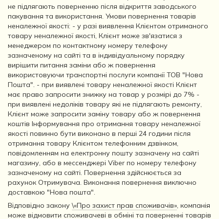
не підлягають поверненню після відкриття заводського
пакування та використання. Умови повернення товарів
неналежної якості: - у разі виявлення Клієнтом отриманого
товару неналежної якості, Клієнт може зв'язатися з
менеджером по контактному номеру телефону
зазначеному на сайті та в індивідуальному порядку
вирішити питання заміни або ж повернення
використовуючи транспортні послуги компанії ТОВ "Нова
Пошта". - при виявлені товару неналежної якості Клієнт
має право запросити знижку на товар у розмірі до 7% -
при виявлені недоліків товару які не підлягають ремонту,
Клієнт може запросити заміну товару або ж повернення
коштів Інформування про отримання товару неналежної
якості повинно бути виконано в перші 24 години після
отримання товару Клієнтом телефонним дзвінком,
повідомленням на електронну пошту зазначену на сайті
магазину, або в мессенджері Viber по номеру телефону
зазначеному на сайті. Повернення здійснюється за
рахунок Отримувача. Виконання повернення виключно
доставкою "Нова пошта".
Відповідно закону
\«Про захист прав споживачів»
, компанія
може відмовити споживачеві в обміні та поверненні товарів