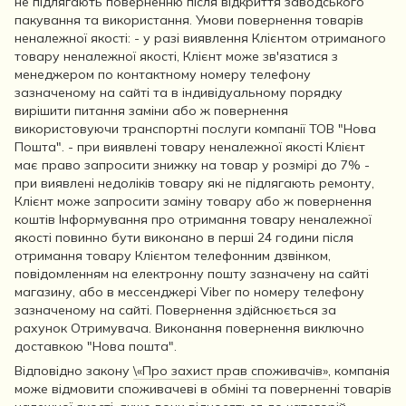
не підлягають поверненню після відкриття заводського
пакування та використання. Умови повернення товарів
неналежної якості: - у разі виявлення Клієнтом отриманого
товару неналежної якості, Клієнт може зв'язатися з
менеджером по контактному номеру телефону
зазначеному на сайті та в індивідуальному порядку
вирішити питання заміни або ж повернення
використовуючи транспортні послуги компанії ТОВ "Нова
Пошта". - при виявлені товару неналежної якості Клієнт
має право запросити знижку на товар у розмірі до 7% -
при виявлені недоліків товару які не підлягають ремонту,
Клієнт може запросити заміну товару або ж повернення
коштів Інформування про отримання товару неналежної
якості повинно бути виконано в перші 24 години після
отримання товару Клієнтом телефонним дзвінком,
повідомленням на електронну пошту зазначену на сайті
магазину, або в мессенджері Viber по номеру телефону
зазначеному на сайті. Повернення здійснюється за
рахунок Отримувача. Виконання повернення виключно
доставкою "Нова пошта".
Відповідно закону
\«Про захист прав споживачів»
, компанія
може відмовити споживачеві в обміні та поверненні товарів