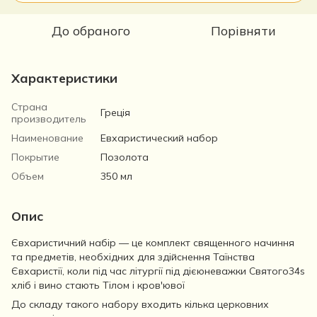
До обраного
Порівняти
Характеристики
Страна
Греція
производитель
Наименование
Евхаристический набор
Покрытие
Позолота
Объем
350 мл
Опис
Євхаристичний набір — це комплект священного начиння
та предметів, необхідних для здійснення Таїнства
Євхаристії, коли під час літургії під дієюневажки Святого34s
хліб і вино стають Тілом і кров'ювої
До складу такого набору входить кілька церковних