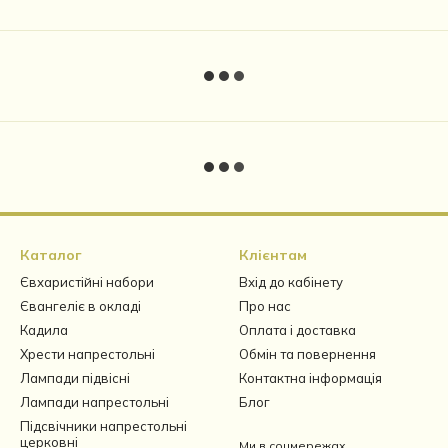
Каталог
Клієнтам
Євхаристійні набори
Вхід до кабінету
Євангеліє в окладі
Про нас
Кадила
Оплата і доставка
Хрести напрестольні
Обмін та повернення
Лампади підвісні
Контактна інформація
Лампади напрестольні
Блог
Підсвічники напрестольні
церковні
Ми в соцмережах