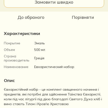
Замовити швидко
До обраного
Порівняти
Характеристики
Покрытие
Эмаль
Объем
500 мл
Страна
Греція
производитель
Наименование
Евхаристический набор
Опис
Євхаристійний набір - це комплект священного начиння і
предметів, які потрібні для здійснення Таїнства Євхаристії,
коли під час літургії під дією благодаті Святого Духа хліб і
вино стають Тілом і Кров'ю Христовою