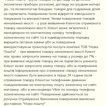
(косметичні прибори, розчіски), догляду за грудьми матері,
до- та післяпологові бандажі, товари для годування дітей
не підлягають поверненню після відкриття заводського
пакування та використання. Умови повернення товарів
неналежної якості: - у разі виявлення Клієнтом отриманого
товару неналежної якості, Клієнт може зв'язатися з
менеджером по контактному номеру телефону
зазначеному на сайті та в індивідуальному порядку
вирішити питання заміни або ж повернення
використовуючи транспортні послуги компанії ТОВ "Нова
Пошта". - при виявлені товару неналежної якості Клієнт
має право запросити знижку на товар у розмірі до 7% -
при виявлені недоліків товару які не підлягають ремонту,
Клієнт може запросити заміну товару або ж повернення
коштів Інформування про отримання товару неналежної
якості повинно бути виконано в перші 24 години після
отримання товару Клієнтом телефонним дзвінком,
повідомленням на електронну пошту зазначену на сайті
магазину, або в мессенджері Viber по номеру телефону
зазначеному на сайті. Повернення здійснюється за
рахунок Отримувача. Виконання повернення виключно
доставкою "Нова пошта".