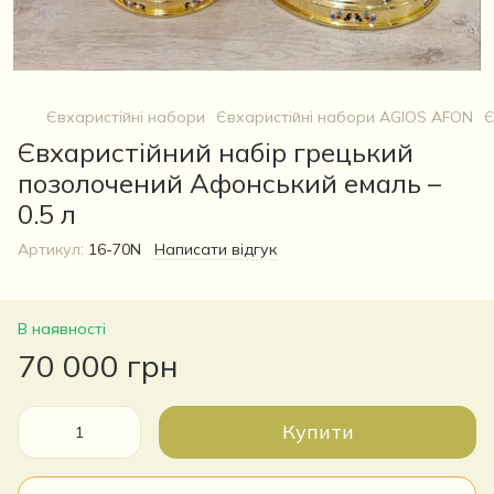
Євхаристійні набори
Євхаристійні набори AGIOS AFON
Є
Євхаристійний набір грецький
позолочений Афонський емаль –
0.5 л
Артикул:
16-70N
Написати відгук
В наявності
70 000 грн
Купити