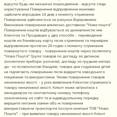
відсутні будь-які механічні пошкодження - відсутні сліди
користування Повернення відправлення можливо
здійснити впродовж 14 днів з моменту отримання.
Повернення здійснюється за рахунок Відправника.
Виконання повернення виключно доставкою "Нова пошта".
Повернення коштів відбувається за домовленістю між
Клієнтом та Продавцем у два способи: - переведення
коштів на банківську карту після отримання та перевірки
відправлення протягом 24 годин з моменту отримання
повернутого товару - повернення коштів через післяплату
"Нова Пошта" Група товарів по догляду за дитиною
(косметичні прибори, розчіски), догляду за грудьми матері,
до- та післяпологові бандажі, товари для годування дітей
не підлягають поверненню після відкриття заводського
пакування та використання. Умови повернення товарів
неналежної якості: - у разі виявлення Клієнтом отриманого
товару неналежної якості, Клієнт може зв'язатися з
менеджером по контактному номеру телефону
зазначеному на сайті та в індивідуальному порядку
вирішити питання заміни або ж повернення
використовуючи транспортні послуги компанії ТОВ "Нова
Пошта". - при виявлені товару неналежної якості Клієнт