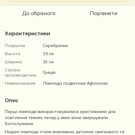
До обраного
Порівняти
Характеристики
Покрытие
Серебрение
Высота
19 см
Ширина
15 см
Страна
Греція
производитель
Наименование
Лампада подвесная Афонская
Опис
Перші лампади використовувалися християнами для
освітлення темних печер,у яких вони звершували
богослужіння
Надалі лампади стали важливою деталлю святкового та