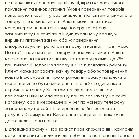
не підлягають поверненню після відкриття заводського
пакування та використання. Умови повернення товарів
неналежної якості: - у разі виявлення Клієнтом отриманого
товару неналежної якості, Клієнт може зв'язатися з
менеджером по контактному номеру телефону
зазначеному на сайті та в індивідуальному порядку
вирішити питання заміни або ж повернення
використовуючи транспортні послуги компанії ТОВ "Нова
Пошта". - при виявлені товару неналежної якості Клієнт
має право запросити знижку на товар у розмірі до 7% -
при виявлені недоліків товару які не підлягають ремонту,
Клієнт може запросити заміну товару або ж повернення
коштів Інформування про отримання товару неналежної
якості повинно бути виконано в перші 24 години після
отримання товару Клієнтом телефонним дзвінком,
повідомленням на електронну пошту зазначену на сайті
магазину, або в мессенджері Viber по номеру телефону
зазначеному на сайті. Повернення здійснюється за
рахунок Отримувача. Виконання повернення виключно
доставкою "Нова пошта".
Відповідно закону
\«Про захист прав споживачів»
, компанія
може відмовити споживачеві в обміні та поверненні товарів