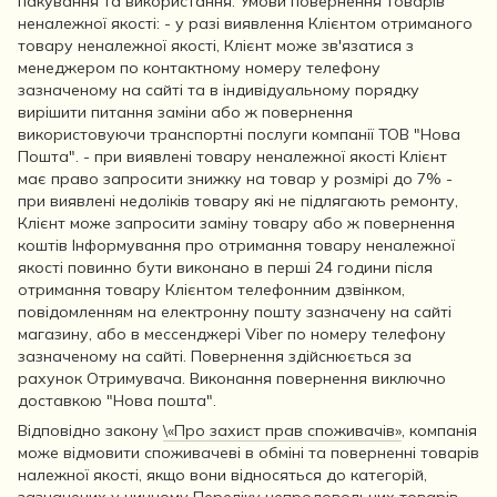
пакування та використання. Умови повернення товарів
неналежної якості: - у разі виявлення Клієнтом отриманого
товару неналежної якості, Клієнт може зв'язатися з
менеджером по контактному номеру телефону
зазначеному на сайті та в індивідуальному порядку
вирішити питання заміни або ж повернення
використовуючи транспортні послуги компанії ТОВ "Нова
Пошта". - при виявлені товару неналежної якості Клієнт
має право запросити знижку на товар у розмірі до 7% -
при виявлені недоліків товару які не підлягають ремонту,
Клієнт може запросити заміну товару або ж повернення
коштів Інформування про отримання товару неналежної
якості повинно бути виконано в перші 24 години після
отримання товару Клієнтом телефонним дзвінком,
повідомленням на електронну пошту зазначену на сайті
магазину, або в мессенджері Viber по номеру телефону
зазначеному на сайті. Повернення здійснюється за
рахунок Отримувача. Виконання повернення виключно
доставкою "Нова пошта".
Відповідно закону
\«Про захист прав споживачів»
, компанія
може відмовити споживачеві в обміні та поверненні товарів
належної якості, якщо вони відносяться до категорій,
зазначених у чинному
Переліку непродовольчих товарів