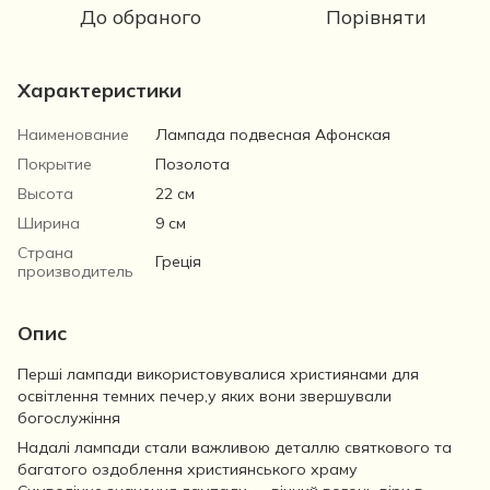
До обраного
Порівняти
Характеристики
Наименование
Лампада подвесная Афонская
Покрытие
Позолота
Высота
22 см
Ширина
9 см
Страна
Греція
производитель
Опис
Перші лампади використовувалися християнами для
освітлення темних печер,у яких вони звершували
богослужіння
Надалі лампади стали важливою деталлю святкового та
багатого оздоблення християнського храму