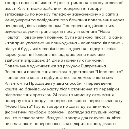
товарів належної якості У разі отримання товару належної
якості Клієнт може здійснити повернення товару
зв'язавшись по номеру телефону зазначеному на сайті з
менеджером та повідомити про бажання повернення через
невідповідність очікуванням. Повернення здійснюється
використовуючи транспортні послуги компанії "Нова
Пошта". Повернення повинно бути належної якості, а саме:
- товарна упаковка не пошкоджена - комплектація повна -
відсутні будь-які механічні пошкодження - відсутні сліди
користування Повернення відправлення можливо
здійснити впродовж 14 днів з моменту отримання.
Повернення здійснюється за рахунок Відправника.
Виконання повернення виключно доставкою "Нова пошта".
Повернення коштів відбувається за домовленістю між
Клієнтом та Продавцем у два способи: - переведення
коштів на банківську карту після отримання та перевірки
відправлення протягом 24 годин з моменту отримання
повернутого товару - повернення коштів через післяплату
"Нова Пошта" Група товарів по догляду за дитиною
(косметичні прибори, розчіски), догляду за грудьми матері,
до- та післяпологові бандажі, товари для годування дітей
не підлягають поверненню після відкриття заводського