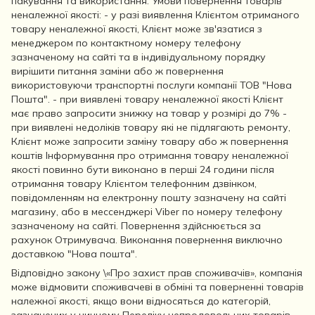
пакування та використання. Умови повернення товарів
неналежної якості: - у разі виявлення Клієнтом отриманого
товару неналежної якості, Клієнт може зв'язатися з
менеджером по контактному номеру телефону
зазначеному на сайті та в індивідуальному порядку
вирішити питання заміни або ж повернення
використовуючи транспортні послуги компанії ТОВ "Нова
Пошта". - при виявлені товару неналежної якості Клієнт
має право запросити знижку на товар у розмірі до 7% -
при виявлені недоліків товару які не підлягають ремонту,
Клієнт може запросити заміну товару або ж повернення
коштів Інформування про отримання товару неналежної
якості повинно бути виконано в перші 24 години після
отримання товару Клієнтом телефонним дзвінком,
повідомленням на електронну пошту зазначену на сайті
магазину, або в мессенджері Viber по номеру телефону
зазначеному на сайті. Повернення здійснюється за
рахунок Отримувача. Виконання повернення виключно
доставкою "Нова пошта".
Відповідно закону
\«Про захист прав споживачів»
, компанія
може відмовити споживачеві в обміні та поверненні товарів
належної якості, якщо вони відносяться до категорій,
зазначених у чинному
Переліку непродовольчих товарів