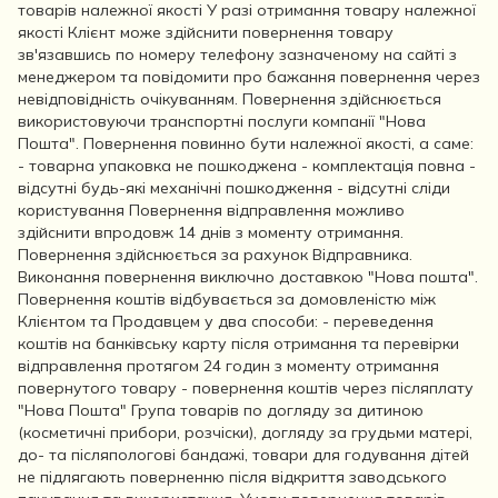
товарів належної якості У разі отримання товару належної
якості Клієнт може здійснити повернення товару
зв'язавшись по номеру телефону зазначеному на сайті з
менеджером та повідомити про бажання повернення через
невідповідність очікуванням. Повернення здійснюється
використовуючи транспортні послуги компанії "Нова
Пошта". Повернення повинно бути належної якості, а саме:
- товарна упаковка не пошкоджена - комплектація повна -
відсутні будь-які механічні пошкодження - відсутні сліди
користування Повернення відправлення можливо
здійснити впродовж 14 днів з моменту отримання.
Повернення здійснюється за рахунок Відправника.
Виконання повернення виключно доставкою "Нова пошта".
Повернення коштів відбувається за домовленістю між
Клієнтом та Продавцем у два способи: - переведення
коштів на банківську карту після отримання та перевірки
відправлення протягом 24 годин з моменту отримання
повернутого товару - повернення коштів через післяплату
"Нова Пошта" Група товарів по догляду за дитиною
(косметичні прибори, розчіски), догляду за грудьми матері,
до- та післяпологові бандажі, товари для годування дітей
не підлягають поверненню після відкриття заводського