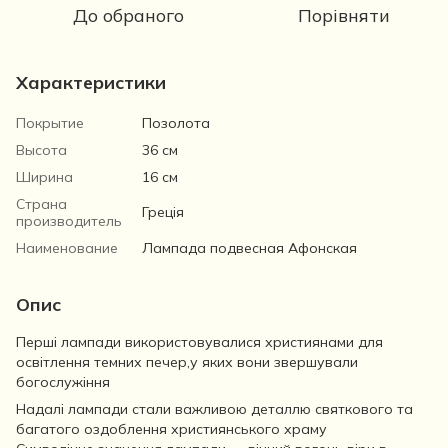
До обраного
Порівняти
Характеристики
Покрытие
Позолота
Высота
36 см
Ширина
16 см
Страна
Греція
производитель
Наименование
Лампада подвесная Афонская
Опис
Перші лампади використовувалися християнами для
освітлення темних печер,у яких вони звершували
богослужіння
Надалі лампади стали важливою деталлю святкового та
багатого оздоблення християнського храму