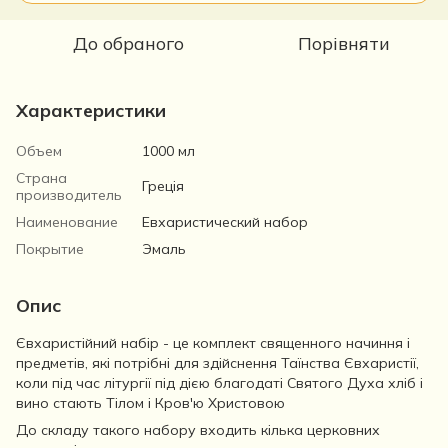
До обраного
Порівняти
Характеристики
Объем
1000 мл
Страна
Греція
производитель
Наименование
Евхаристический набор
Покрытие
Эмаль
Опис
Євхаристійний набір - це комплект священного начиння і
предметів, які потрібні для здійснення Таїнства Євхаристії,
коли під час літургії під дією благодаті Святого Духа хліб і
вино стають Тілом і Кров'ю Христовою
До складу такого набору входить кілька церковних