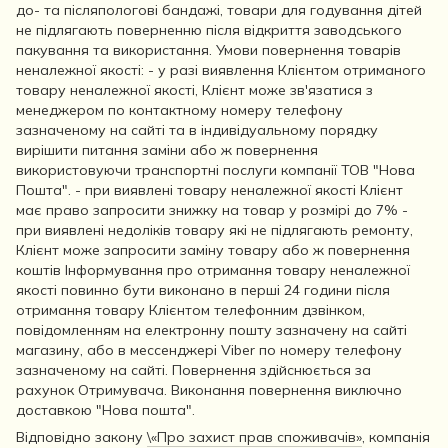
до- та післяпологові бандажі, товари для годування дітей
не підлягають поверненню після відкриття заводського
пакування та використання. Умови повернення товарів
неналежної якості: - у разі виявлення Клієнтом отриманого
товару неналежної якості, Клієнт може зв'язатися з
менеджером по контактному номеру телефону
зазначеному на сайті та в індивідуальному порядку
вирішити питання заміни або ж повернення
використовуючи транспортні послуги компанії ТОВ "Нова
Пошта". - при виявлені товару неналежної якості Клієнт
має право запросити знижку на товар у розмірі до 7% -
при виявлені недоліків товару які не підлягають ремонту,
Клієнт може запросити заміну товару або ж повернення
коштів Інформування про отримання товару неналежної
якості повинно бути виконано в перші 24 години після
отримання товару Клієнтом телефонним дзвінком,
повідомленням на електронну пошту зазначену на сайті
магазину, або в мессенджері Viber по номеру телефону
зазначеному на сайті. Повернення здійснюється за
рахунок Отримувача. Виконання повернення виключно
доставкою "Нова пошта".
Відповідно закону
\«Про захист прав споживачів»
, компанія