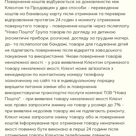
Повернення коштів відбувається за домовленістю між
Клієнтом та Продавцем у два способи: - переведення
коштів на банківську карту після отримання та перевірки
відправлення протягом 24 годин з моменту отримання
повернутого товару - повернення коштів через післяплату
"Нова Пошта" Група товарів по догляду за дитиною
(косметичні прибори, розчіски), догляду за грудьми матері,
до- та післяпологові бандажі, товари для годування дітей
не підлягають поверненню після відкриття заводського
пакування та використання. Умови повернення товарів
неналежної якості: - у разі виявлення Клієнтом отриманого
товару неналежної якості, Клієнт може зв'язатися з
менеджером по контактному номеру телефону
зазначеному на сайті та в індивідуальному порядку
вирішити питання заміни або ж повернення
використовуючи транспортні послуги компанії ТОВ "Нова
Пошта". - при виявлені товару неналежної якості Клієнт
має право запросити знижку на товар у розмірі до 7% -
при виявлені недоліків товару які не підлягають ремонту,
Клієнт може запросити заміну товару або ж повернення
коштів Інформування про отримання товару неналежної
якості повинно бути виконано в перші 24 години після
отримання товару Клієнтом телефонним дзвінком,