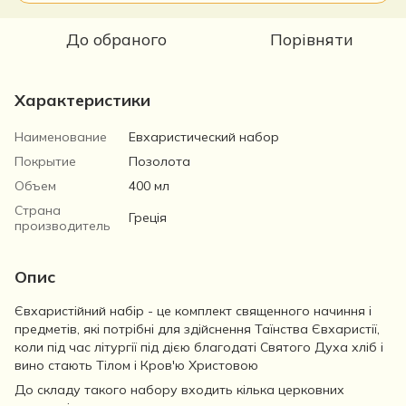
До обраного
Порівняти
Характеристики
Наименование
Евхаристический набор
Покрытие
Позолота
Объем
400 мл
Страна
Греція
производитель
Опис
Євхаристійний набір - це комплект священного начиння і
предметів, які потрібні для здійснення Таїнства Євхаристії,
коли під час літургії під дією благодаті Святого Духа хліб і
вино стають Тілом і Кров'ю Христовою
До складу такого набору входить кілька церковних