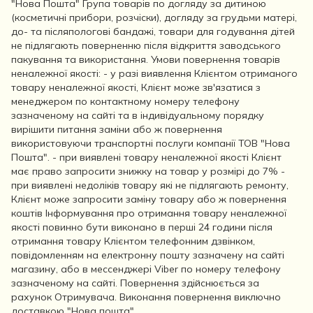
"Нова Пошта" Група товарів по догляду за дитиною
(косметичні прибори, розчіски), догляду за грудьми матері,
до- та післяпологові бандажі, товари для годування дітей
не підлягають поверненню після відкриття заводського
пакування та використання. Умови повернення товарів
неналежної якості: - у разі виявлення Клієнтом отриманого
товару неналежної якості, Клієнт може зв'язатися з
менеджером по контактному номеру телефону
зазначеному на сайті та в індивідуальному порядку
вирішити питання заміни або ж повернення
використовуючи транспортні послуги компанії ТОВ "Нова
Пошта". - при виявлені товару неналежної якості Клієнт
має право запросити знижку на товар у розмірі до 7% -
при виявлені недоліків товару які не підлягають ремонту,
Клієнт може запросити заміну товару або ж повернення
коштів Інформування про отримання товару неналежної
якості повинно бути виконано в перші 24 години після
отримання товару Клієнтом телефонним дзвінком,
повідомленням на електронну пошту зазначену на сайті
магазину, або в мессенджері Viber по номеру телефону
зазначеному на сайті. Повернення здійснюється за
рахунок Отримувача. Виконання повернення виключно
доставкою "Нова пошта".