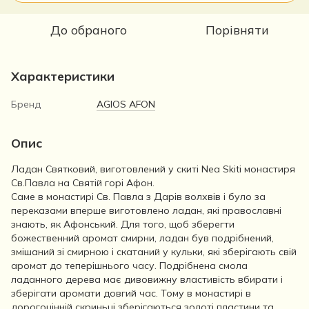
До обраного
Порівняти
Характеристики
Бренд
AGIOS AFON
Опис
Ладан Святковий, виготовлений у скиті Nea Skiti монастиря
Св.Павла на Святій горі Афон.
Саме в монастирі Св. Павла з Дарів волхвів і було за
переказами вперше виготовлено ладан, які православні
знають, як Афонський. Для того, щоб зберегти
божественний аромат смирни, ладан був подрібнений,
змішаний зі смирною і скатаний у кульки, які зберігають свій
аромат до теперішнього часу. Подрібнена смола
ладанного дерева має дивовижну властивість вбирати і
зберігати аромати довгий час. Тому в монастирі в
дорогоцінній скриньці зберігаються золоті пластини та