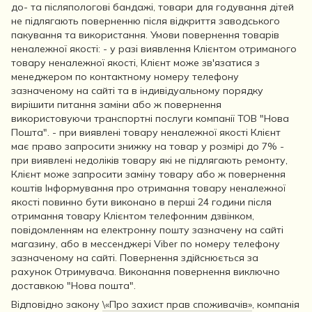
до- та післяпологові бандажі, товари для годування дітей
не підлягають поверненню після відкриття заводського
пакування та використання. Умови повернення товарів
неналежної якості: - у разі виявлення Клієнтом отриманого
товару неналежної якості, Клієнт може зв'язатися з
менеджером по контактному номеру телефону
зазначеному на сайті та в індивідуальному порядку
вирішити питання заміни або ж повернення
використовуючи транспортні послуги компанії ТОВ "Нова
Пошта". - при виявлені товару неналежної якості Клієнт
має право запросити знижку на товар у розмірі до 7% -
при виявлені недоліків товару які не підлягають ремонту,
Клієнт може запросити заміну товару або ж повернення
коштів Інформування про отримання товару неналежної
якості повинно бути виконано в перші 24 години після
отримання товару Клієнтом телефонним дзвінком,
повідомленням на електронну пошту зазначену на сайті
магазину, або в мессенджері Viber по номеру телефону
зазначеному на сайті. Повернення здійснюється за
рахунок Отримувача. Виконання повернення виключно
доставкою "Нова пошта".
Відповідно закону
\«Про захист прав споживачів»
, компанія