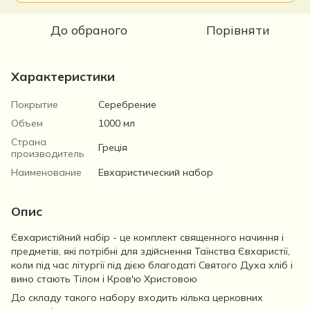
До обраного
Порівняти
Характеристики
Покрытие
Серебрение
Объем
1000 мл
Страна
Греція
производитель
Наименование
Евхаристический набор
Опис
Євхаристійний набір - це комплект священного начиння і
предметів, які потрібні для здійснення Таїнства Євхаристії,
коли під час літургії під дією благодаті Святого Духа хліб і
вино стають Тілом і Кров'ю Христовою
До складу такого набору входить кілька церковних