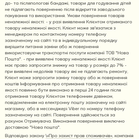
до- та післяпологові бандажі, товари для годування дітей
не підлягають поверненню після відкриття заводського
пакування та використання. Умови повернення товарів
неналежної якості: - у разі виявлення Клієнтом отриманого
товару неналежної якості, Клієнт може зв'язатися з
менеджером по контактному номеру телефону
зазначеному на сайті та в індивідуальному порядку
вирішити питання заміни або ж повернення
використовуючи транспортні послуги компанії ТОВ "Нова
Пошта". - при виявлені товару неналежної якості Клієнт
має право запросити знижку на товар у розмірі до 7% -
при виявлені недоліків товару які не підлягають ремонту,
Клієнт може запросити заміну товару або ж повернення
коштів Інформування про отримання товару неналежної
якості повинно бути виконано в перші 24 години після
отримання товару Клієнтом телефонним дзвінком,
повідомленням на електронну пошту зазначену на сайті
магазину, або в мессенджері Viber по номеру телефону
зазначеному на сайті. Повернення здійснюється за
рахунок Отримувача. Виконання повернення виключно
доставкою "Нова пошта".
Відповідно закону
\«Про захист прав споживачів»
, компанія