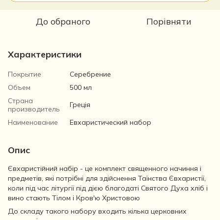
До обраного
Порівняти
Характеристики
Покрытие
Серебрение
Объем
500 мл
Страна
Греція
производитель
Наименование
Евхаристический набор
Опис
Євхаристійний набір - це комплект священного начиння і
предметів, які потрібні для здійснення Таїнства Євхаристії,
коли під час літургії під дією благодаті Святого Духа хліб і
вино стають Тілом і Кров'ю Христовою
До складу такого набору входить кілька церковних