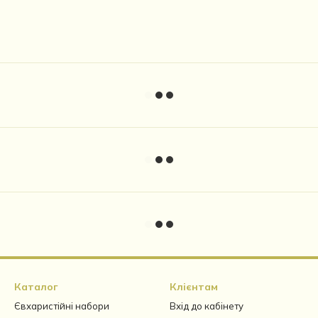
Каталог
Клієнтам
Євхаристійні набори
Вхід до кабінету