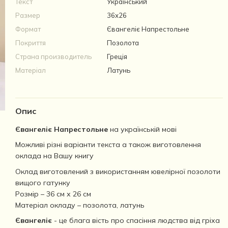
Текст
Український
Размер
36х26
Формат
Євангеліє Напрестольне
Покриття
Позолота
Страна производитель
Греція
Матеріал
Латунь
Опис
Євангеліє Напрестольне
на українській мові
Можливі різні варіанти текста а також виготовлення
оклада на Вашу книгу
Оклад виготовлений з використанням ювелірної позолоти
вищого гатунку
Розмір – 36 см х 26 см
Матеріал окладу – позолота, латунь
Євангеліє
- це блага вість про спасіння людства від гріха