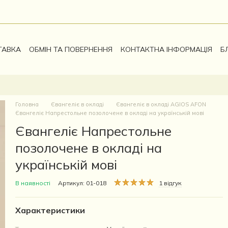
ТАВКА
ОБМІН ТА ПОВЕРНЕННЯ
КОНТАКТНА ІНФОРМАЦІЯ
Б
Головна
Євангеліє в окладі
Євангеліє в окладі AGIOS AFON
Євангеліє Напрестольне позолочене в окладі на українській мові
Євангеліє Напрестольне
позолочене в окладі на
українській мові
В наявності
Артикул: 01-018
1 відгук
Характеристики