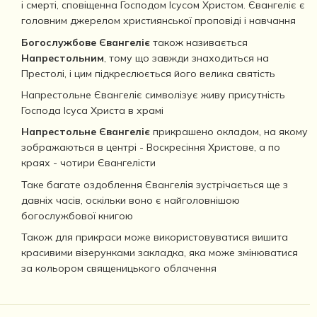
і смерті, сповіщенна Господом Ісусом Христом. Євангеліє є
головним джерелом християнської проповіді і навчання
Богослужбове Євангеліє
також називається
Напрестольним
, тому що завжди знаходиться на
Престолі, і цим підкреслюється його велика святість
Напрестольне Євангеліє символізує живу присутність
Господа Ісуса Христа в храмі
Напрестольне Євангеліє
прикрашено окладом, на якому
зображаються в центрі - Воскресіння Христове, а по
краях - чотири Євангелісти
Таке багате оздоблення Євангелія зустрічається ще з
давніх часів, оскільки воно є найголовнішою
богослужбової книгою
Також для прикраси може використовуватися вишита
красивими візерунками закладка, яка може змінюватися
за кольором священицького облачення