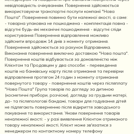
невідповідність очікуванням. Повернення здійснюється
використовуючи транспортні послуги компанії "Нова
Пошта". Повернення повинно бути належної якості, а саме:
- товарна упаковка не пошкоджена - комплектація повна -
відсутні будь-які механічні пошкодження - відсутні сліди
користування Повернення відправлення можливо
здійснити впродовж 14 днів з моменту отримання.
Повернення здійснюється за рахунок Відправника.
Виконання повернення виключно доставкою "Нова пошта".
Повернення коштів відбувається за домовленістю між
Клієнтом та Продавцем у два способи: - переведення
коштів на банківську карту після отримання та перевірки
відправлення протягом 24 годин з моменту отримання
повернутого товару - повернення коштів через післяплату
"Нова Пошта" Група товарів по догляду за дитиною
(косметичні прибори, розчіски), догляду за грудьми матері,
до- та післяпологові бандажі, товари для годування дітей
не підлягають поверненню після відкриття заводського
пакування та використання. Умови повернення товарів
неналежної якості: - у разі виявлення Клієнтом отриманого
товару неналежної якості, Клієнт може зв'язатися з
менеджером по контактному номеру телефону