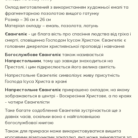
Оклад виготовлений з використанням художньої емалі та
фрагментарною позолотою вищого гатунку
Розмір – 36 см х 26 см
Матеріал окладу – емаль, позолота, латунь
Євангеліє
- це блага вість про спасіння людства від гріха і
смерті, сповіщенна Господом Ісусом Христом. Євангеліє є
головним джерелом християнської проповіді і навчання
Богослужбове Євангеліє
також називається
Напрестольним
, тому що завжди знаходиться на
Престолі, і цим підкреслюється його велика святість
Напрестольне Євангеліє символізує живу присутність
Господа Ісуса Христа в храмі
Напрестольне Євангеліє
прикрашено окладом, на якому
зображаються в центрі - Воскресіння Христове, а по краях
- чотири Євангелісти
Таке багате оздоблення Євангелія зустрічається ще з
давніх часів, оскільки воно є найголовнішою
богослужбової книгою
Також для прикраси може використовуватися вишита
красивими візерунками закладка, яка може змінюватися за