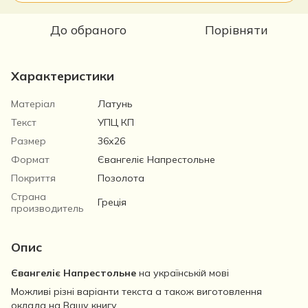
До обраного
Порівняти
Характеристики
Матеріал
Латунь
Текст
УПЦ КП
Размер
36х26
Формат
Євангеліє Напрестольне
Покриття
Позолота
Страна
Греція
производитель
Опис
Євангеліє Напрестольне
на українській мові
Можливі різні варіанти текста а також виготовлення
оклада на Вашу книгу