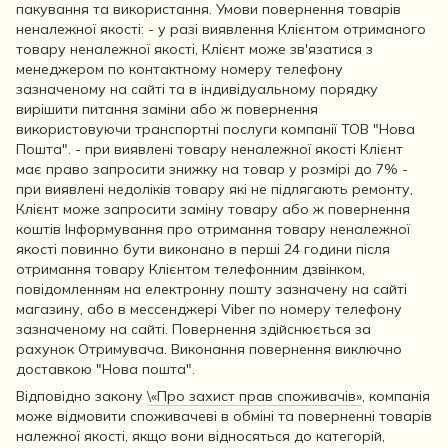
пакування та використання. Умови повернення товарів
неналежної якості: - у разі виявлення Клієнтом отриманого
товару неналежної якості, Клієнт може зв'язатися з
менеджером по контактному номеру телефону
зазначеному на сайті та в індивідуальному порядку
вирішити питання заміни або ж повернення
використовуючи транспортні послуги компанії ТОВ "Нова
Пошта". - при виявлені товару неналежної якості Клієнт
має право запросити знижку на товар у розмірі до 7% -
при виявлені недоліків товару які не підлягають ремонту,
Клієнт може запросити заміну товару або ж повернення
коштів Інформування про отримання товару неналежної
якості повинно бути виконано в перші 24 години після
отримання товару Клієнтом телефонним дзвінком,
повідомленням на електронну пошту зазначену на сайті
магазину, або в мессенджері Viber по номеру телефону
зазначеному на сайті. Повернення здійснюється за
рахунок Отримувача. Виконання повернення виключно
доставкою "Нова пошта".
Відповідно закону
\«Про захист прав споживачів»
, компанія
може відмовити споживачеві в обміні та поверненні товарів
належної якості, якщо вони відносяться до категорій,