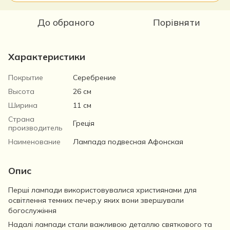
До обраного
Порівняти
Характеристики
Покрытие
Серебрение
Высота
26 см
Ширина
11 см
Страна
Греція
производитель
Наименование
Лампада подвесная Афонская
Опис
Перші лампади використовувалися християнами для
освітлення темних печер,у яких вони звершували
богослужіння
Надалі лампади стали важливою деталлю святкового та