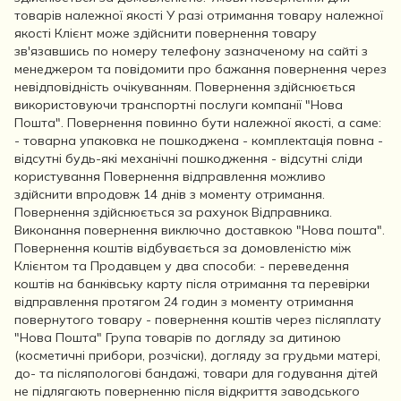
товарів належної якості У разі отримання товару належної
якості Клієнт може здійснити повернення товару
зв'язавшись по номеру телефону зазначеному на сайті з
менеджером та повідомити про бажання повернення через
невідповідність очікуванням. Повернення здійснюється
використовуючи транспортні послуги компанії "Нова
Пошта". Повернення повинно бути належної якості, а саме:
- товарна упаковка не пошкоджена - комплектація повна -
відсутні будь-які механічні пошкодження - відсутні сліди
користування Повернення відправлення можливо
здійснити впродовж 14 днів з моменту отримання.
Повернення здійснюється за рахунок Відправника.
Виконання повернення виключно доставкою "Нова пошта".
Повернення коштів відбувається за домовленістю між
Клієнтом та Продавцем у два способи: - переведення
коштів на банківську карту після отримання та перевірки
відправлення протягом 24 годин з моменту отримання
повернутого товару - повернення коштів через післяплату
"Нова Пошта" Група товарів по догляду за дитиною
(косметичні прибори, розчіски), догляду за грудьми матері,
до- та післяпологові бандажі, товари для годування дітей
не підлягають поверненню після відкриття заводського