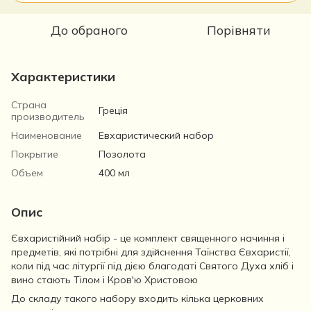
До обраного
Порівняти
Характеристики
Страна
Греція
производитель
Наименование
Евхаристический набор
Покрытие
Позолота
Объем
400 мл
Опис
Євхаристійний набір - це комплект священного начиння і
предметів, які потрібні для здійснення Таїнства Євхаристії,
коли під час літургії під дією благодаті Святого Духа хліб і
вино стають Тілом і Кров'ю Христовою
До складу такого набору входить кілька церковних