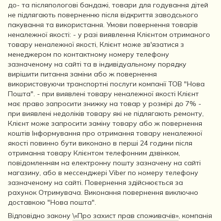
до- та післяпологові бандажі, товари для годування дітей
не підлягають поверненню після відкриття заводського
пакування та використання. Умови повернення товарів
неналежної якості: - у разі виявлення Клієнтом отриманого
товару неналежної якості, Клієнт може зв'язатися з
менеджером по контактному номеру телефону
зазначеному на сайті та в індивідуальному порядку
вирішити питання заміни або ж повернення
використовуючи транспортні послуги компанії ТОВ "Нова
Пошта". - при виявлені товару неналежної якості Клієнт
має право запросити знижку на товар у розмірі до 7% -
при виявлені недоліків товару які не підлягають ремонту,
Клієнт може запросити заміну товару або ж повернення
коштів Інформування про отримання товару неналежної
якості повинно бути виконано в перші 24 години після
отримання товару Клієнтом телефонним дзвінком,
повідомленням на електронну пошту зазначену на сайті
магазину, або в мессенджері Viber по номеру телефону
зазначеному на сайті. Повернення здійснюється за
рахунок Отримувача. Виконання повернення виключно
доставкою "Нова пошта".
Відповідно закону
\«Про захист прав споживачів»
, компанія