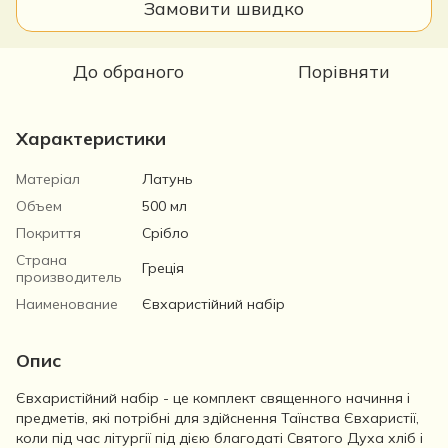
Замовити швидко
До обраного
Порівняти
Характеристики
Матеріал
Латунь
Объем
500 мл
Покриття
Срібло
Страна
Греція
производитель
Наименование
Євхаристійний набір
Опис
Євхаристійний набір - це комплект священного начиння і
предметів, які потрібні для здійснення Таїнства Євхаристії,
коли під час літургії під дією благодаті Святого Духа хліб і