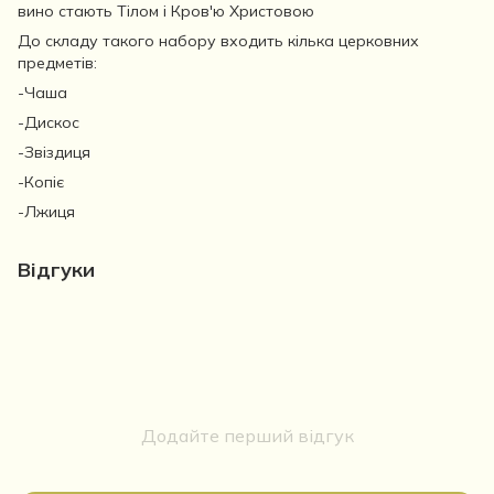
вино стають Тілом і Кров'ю Христовою
До складу такого набору входить кілька церковних
предметів:
-Чаша
-Дискос
-Звіздиця
-Копіє
-Лжиця
Відгуки
Додайте перший відгук