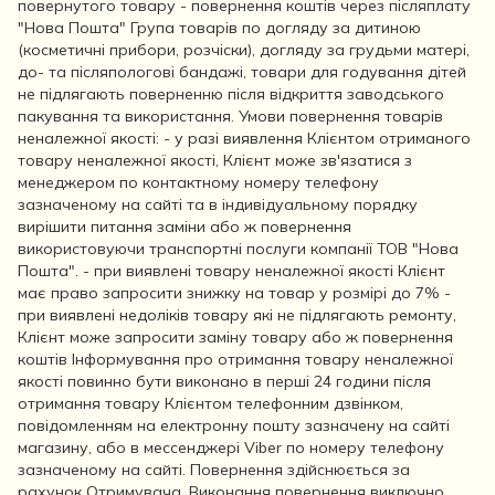
повернутого товару - повернення коштів через післяплату
"Нова Пошта" Група товарів по догляду за дитиною
(косметичні прибори, розчіски), догляду за грудьми матері,
до- та післяпологові бандажі, товари для годування дітей
не підлягають поверненню після відкриття заводського
пакування та використання. Умови повернення товарів
неналежної якості: - у разі виявлення Клієнтом отриманого
товару неналежної якості, Клієнт може зв'язатися з
менеджером по контактному номеру телефону
зазначеному на сайті та в індивідуальному порядку
вирішити питання заміни або ж повернення
використовуючи транспортні послуги компанії ТОВ "Нова
Пошта". - при виявлені товару неналежної якості Клієнт
має право запросити знижку на товар у розмірі до 7% -
при виявлені недоліків товару які не підлягають ремонту,
Клієнт може запросити заміну товару або ж повернення
коштів Інформування про отримання товару неналежної
якості повинно бути виконано в перші 24 години після
отримання товару Клієнтом телефонним дзвінком,
повідомленням на електронну пошту зазначену на сайті
магазину, або в мессенджері Viber по номеру телефону
зазначеному на сайті. Повернення здійснюється за
рахунок Отримувача. Виконання повернення виключно