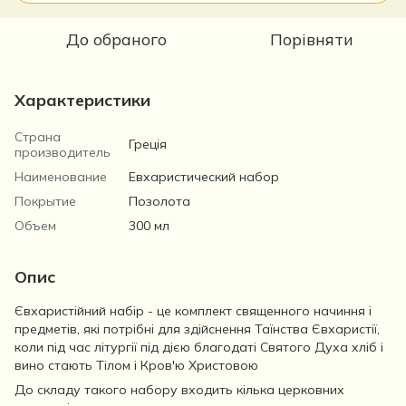
До обраного
Порівняти
Характеристики
Страна
Греція
производитель
Наименование
Евхаристический набор
Покрытие
Позолота
Объем
300 мл
Опис
Євхаристійний набір - це комплект священного начиння і
предметів, які потрібні для здійснення Таїнства Євхаристії,
коли під час літургії під дією благодаті Святого Духа хліб і
вино стають Тілом і Кров'ю Христовою
До складу такого набору входить кілька церковних