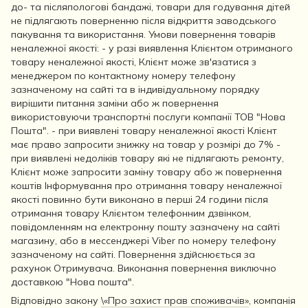
до- та післяпологові бандажі, товари для годування дітей
не підлягають поверненню після відкриття заводського
пакування та використання. Умови повернення товарів
неналежної якості: - у разі виявлення Клієнтом отриманого
товару неналежної якості, Клієнт може зв'язатися з
менеджером по контактному номеру телефону
зазначеному на сайті та в індивідуальному порядку
вирішити питання заміни або ж повернення
використовуючи транспортні послуги компанії ТОВ "Нова
Пошта". - при виявлені товару неналежної якості Клієнт
має право запросити знижку на товар у розмірі до 7% -
при виявлені недоліків товару які не підлягають ремонту,
Клієнт може запросити заміну товару або ж повернення
коштів Інформування про отримання товару неналежної
якості повинно бути виконано в перші 24 години після
отримання товару Клієнтом телефонним дзвінком,
повідомленням на електронну пошту зазначену на сайті
магазину, або в мессенджері Viber по номеру телефону
зазначеному на сайті. Повернення здійснюється за
рахунок Отримувача. Виконання повернення виключно
доставкою "Нова пошта".
Відповідно закону
\«Про захист прав споживачів»
, компанія