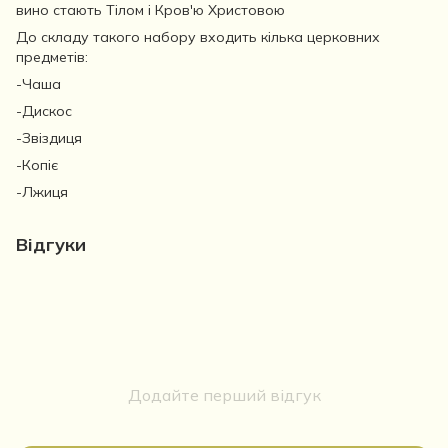
вино стають Тілом і Кров'ю Христовою
До складу такого набору входить кілька церковних
предметів:
-Чаша
-Дискос
-Звіздиця
-Копіє
-Лжиця
Відгуки
Додайте перший відгук