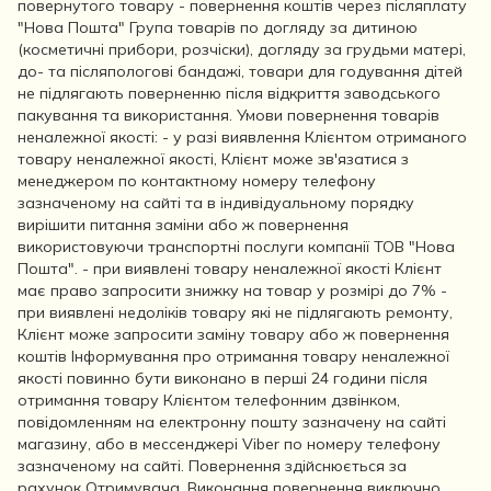
повернутого товару - повернення коштів через післяплату
"Нова Пошта" Група товарів по догляду за дитиною
(косметичні прибори, розчіски), догляду за грудьми матері,
до- та післяпологові бандажі, товари для годування дітей
не підлягають поверненню після відкриття заводського
пакування та використання. Умови повернення товарів
неналежної якості: - у разі виявлення Клієнтом отриманого
товару неналежної якості, Клієнт може зв'язатися з
менеджером по контактному номеру телефону
зазначеному на сайті та в індивідуальному порядку
вирішити питання заміни або ж повернення
використовуючи транспортні послуги компанії ТОВ "Нова
Пошта". - при виявлені товару неналежної якості Клієнт
має право запросити знижку на товар у розмірі до 7% -
при виявлені недоліків товару які не підлягають ремонту,
Клієнт може запросити заміну товару або ж повернення
коштів Інформування про отримання товару неналежної
якості повинно бути виконано в перші 24 години після
отримання товару Клієнтом телефонним дзвінком,
повідомленням на електронну пошту зазначену на сайті
магазину, або в мессенджері Viber по номеру телефону
зазначеному на сайті. Повернення здійснюється за
рахунок Отримувача. Виконання повернення виключно