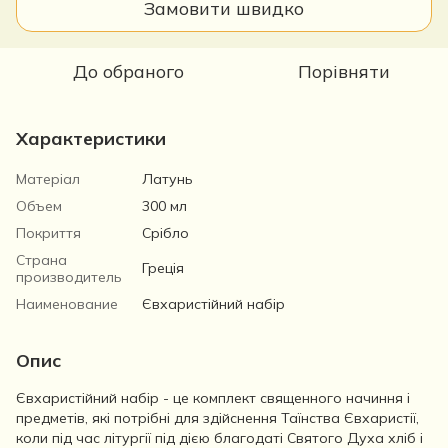
Замовити швидко
До обраного
Порівняти
Характеристики
Матеріал
Латунь
Объем
300 мл
Покриття
Срібло
Страна
Греція
производитель
Наименование
Євхаристійний набір
Опис
Євхаристійний набір - це комплект священного начиння і
предметів, які потрібні для здійснення Таїнства Євхаристії,
коли під час літургії під дією благодаті Святого Духа хліб і