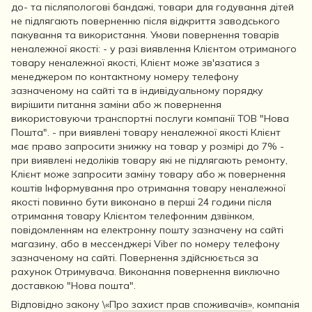
до- та післяпологові бандажі, товари для годування дітей
не підлягають поверненню після відкриття заводського
пакування та використання. Умови повернення товарів
неналежної якості: - у разі виявлення Клієнтом отриманого
товару неналежної якості, Клієнт може зв'язатися з
менеджером по контактному номеру телефону
зазначеному на сайті та в індивідуальному порядку
вирішити питання заміни або ж повернення
використовуючи транспортні послуги компанії ТОВ "Нова
Пошта". - при виявлені товару неналежної якості Клієнт
має право запросити знижку на товар у розмірі до 7% -
при виявлені недоліків товару які не підлягають ремонту,
Клієнт може запросити заміну товару або ж повернення
коштів Інформування про отримання товару неналежної
якості повинно бути виконано в перші 24 години після
отримання товару Клієнтом телефонним дзвінком,
повідомленням на електронну пошту зазначену на сайті
магазину, або в мессенджері Viber по номеру телефону
зазначеному на сайті. Повернення здійснюється за
рахунок Отримувача. Виконання повернення виключно
доставкою "Нова пошта".
Відповідно закону
\«Про захист прав споживачів»
, компанія