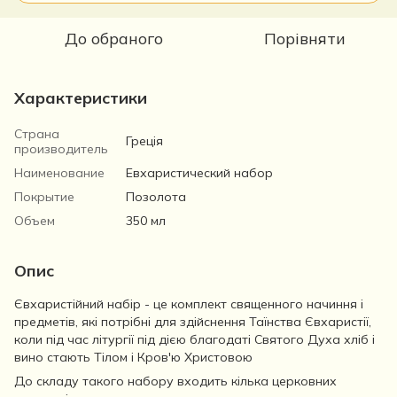
До обраного
Порівняти
Характеристики
Страна
Греція
производитель
Наименование
Евхаристический набор
Покрытие
Позолота
Объем
350 мл
Опис
Євхаристійний набір - це комплект священного начиння і
предметів, які потрібні для здійснення Таїнства Євхаристії,
коли під час літургії під дією благодаті Святого Духа хліб і
вино стають Тілом і Кров'ю Христовою
До складу такого набору входить кілька церковних